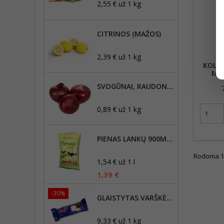
2,55 € už 1 kg
CITRINOS (MAŽOS)
2,39 € už 1 kg
KOLDŪ
MĖS
SVOGŪNAI, RAUDONIEJI
0,89 € už 1 kg
PIENAS LANKŲ 900ML, 2,5% RIEBUMO
Rodoma 1-1
1,54 € už 1 l
1,39 €
-30%
GLAISTYTAS VARŠKĖS SŪRELIS MAGIJA 45G, SU VANILE
9,33 € už 1 kg