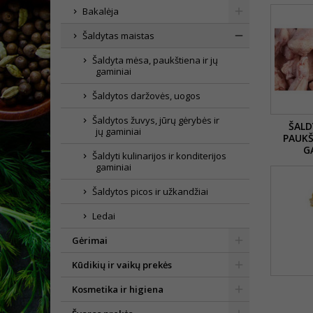
Bakalėja
Šaldytas maistas
Šaldyta mėsa, paukštiena ir jų
gaminiai
Šaldytos daržovės, uogos
Šaldytos žuvys, jūrų gėrybės ir
ŠALD
jų gaminiai
PAUKŠ
G
Šaldyti kulinarijos ir konditerijos
gaminiai
Šaldytos picos ir užkandžiai
Ledai
Gėrimai
Kūdikių ir vaikų prekės
Kosmetika ir higiena