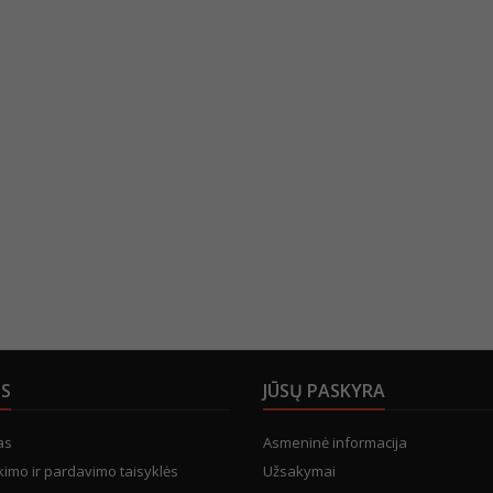
US
JŪSŲ PASKYRA
as
Asmeninė informacija
kimo ir pardavimo taisyklės
Užsakymai