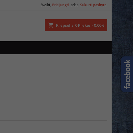
Sveiki,
Prisijungti
arba
Sukurti paskyrą
ška
Krepšelis
0
Prekės -
0,00 €