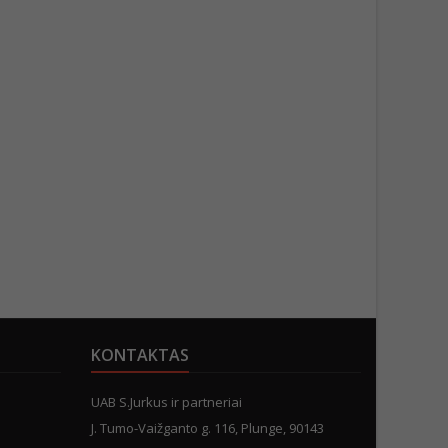
KONTAKTAS
UAB S.Jurkus ir partneriai
J. Tumo-Vaižganto g. 116, Plunge, 90143