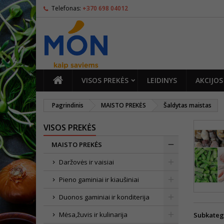
Telefonas:
+370 698 04012
PAGRINDINIS
VISOS PREKĖS
LEIDINYS
AKCIJOS
Pagrindinis
MAISTO PREKĖS
Šaldytas maistas
VISOS PREKĖS
MAISTO PREKĖS
Daržovės ir vaisiai
Pieno gaminiai ir kiaušiniai
Duonos gaminiai ir konditerija
Mėsa,žuvis ir kulinarija
Subkateg