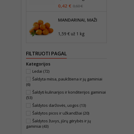
0,42 €
0,60 €
MANDARINAI, MAŽI
1,59 € už 1 kg
FILTRUOTI PAGAL
Kategorijos
Ledai
(72)
Šaldyta mėsa, paukštiena ir jų gaminiai
(6)
Šaldyti kulinarijos ir konditerijos gaminiai
(53)
Šaldytos daržovės, uogos
(13)
Šaldytos picos ir užkandžiai
(20)
Šaldytos žuvys, jūrų gėrybės ir jų
gaminiai
(43)