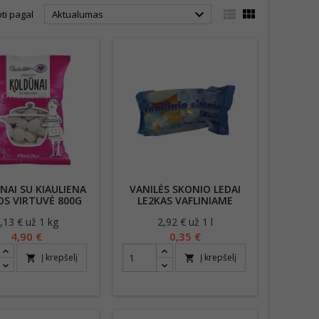



ti pagal
Aktualumas
NAI SU KIAULIENA
VANILĖS SKONIO LEDAI
OS VIRTUVĖ 800G
LE2KAS VAFLINIAME
PUODELYJE 120ML/65G
,13 € už 1 kg
Kaina
2,92 € už 1 l
Kaina
4,90 €
0,35 €
Į krepšelį
Į krepšelį
shopping_cart
shopping_cart