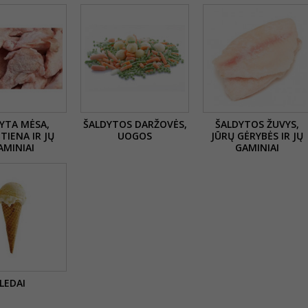
YTA MĖSA,
ŠALDYTOS DARŽOVĖS,
ŠALDYTOS ŽUVYS,
TIENA IR JŲ
UOGOS
JŪRŲ GĖRYBĖS IR JŲ
AMINIAI
GAMINIAI
LEDAI