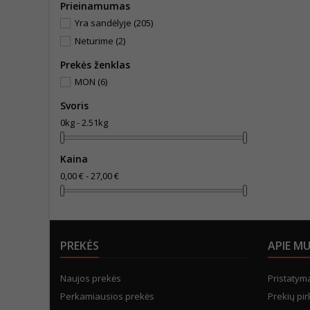
Prieinamumas
Yra sandėlyje
(205)
Neturime
(2)
Prekės ženklas
MON
(6)
Svoris
0kg - 2.51kg
Kaina
0,00 € - 27,00 €
PREKĖS
APIE M
Naujos prekės
Pristatym
Perkamiausios prekės
Prekių pir