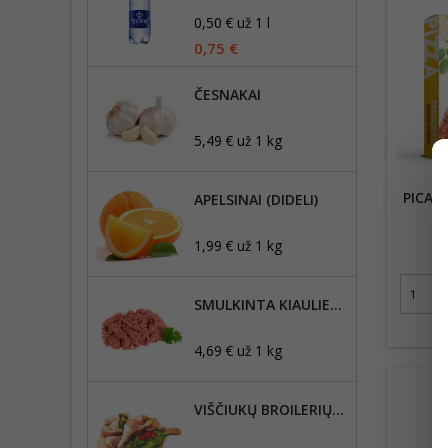
0,50 € už 1 l
0,75 €
ČESNAKAI
5,49 € už 1 kg
PICA 
APELSINAI (DIDELI)
1,99 € už 1 kg
SMULKINTA KIAULIENA, RIEBUMAS IKI 30%
4,69 € už 1 kg
VIŠČIUKŲ BROILERIŲ BLAUZDELĖS