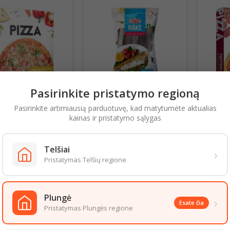
Pasirinkite pristatymo regioną
PROSCIUTTO , 300G
JŪRINĖS LYDEKOS B/G 1KG
PICA 
Pasirinkite artimiausią parduotuvę, kad matytumėte aktualias
GRYNO 850G
kainas ir pristatymo sąlygas
5,30 € už 1 kg
Kaina
5,82 € už 1 kg
Kaina
5
1,59 €
4,95 €
Telšiai
›
Į krepšelį
Į krepšelį
shopping_cart
shopping_cart
Pristatymas Telšių regione
Plungė
›
Esate čia
Pristatymas Plungės regione