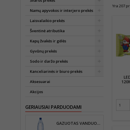
Švaros prekės
Yra 207 pr
Namų apyvokos ir interjero prekės
Laisvalaikio prekės
Šventinė atributika
Kapų žvakės ir gėlės
Gyvūnų prekės
Sodo ir daržo prekės
Kanceliarinės ir biuro prekės
LE
120
Aksesuarai
ŠERB
G
Akcijos
GERIAUSIAI PARDUODAMI
GAZUOTAS VANDUO VYTAUTAS, 1,5L