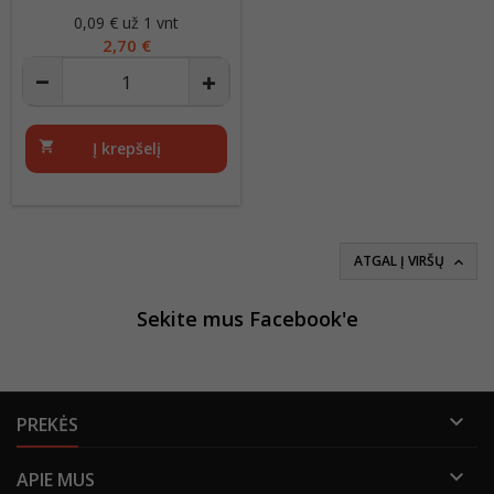
0,09 € už 1 vnt
Kaina
2,70 €
shopping_cart
Į krepšelį
ATGAL Į VIRŠŲ

Sekite mus Facebook'e

PREKĖS

APIE MUS