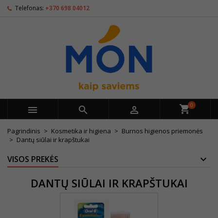
Telefonas:
+370 698 04012
0



Pagrindinis
Kosmetika ir higiena
Burnos higienos priemonės
Dantų siūlai ir krapštukai
VISOS PREKĖS
DANTŲ SIŪLAI IR KRAPŠTUKAI