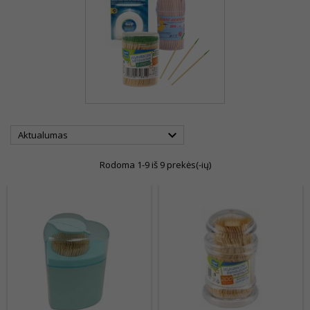

Aktualumas
Rodoma 1-9 iš 9 prekės(-ių)