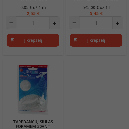
10ML
0,05 € už 1 m
Kaina
545,00 € už 1 l
Kaina
2,55 €
5,45 €
shopping_cart
Į krepšelį
shopping_cart
Į krepšelį
TARPDANČIŲ SIŪLAS
FORAMEM 30VNT