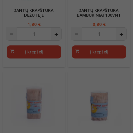
DANTŲ KRAPŠTUKAI
DANTŲ KRAPŠTUKAI
DĖŽUTĖJE
BAMBUKINIAI 100VNT
Kaina
1,80 €
Kaina
0,80 €
shopping_cart
Į krepšelį
shopping_cart
Į krepšelį