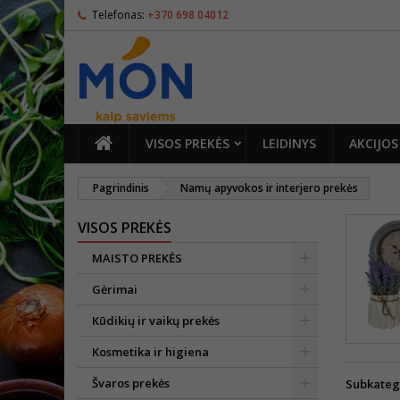
Telefonas:
+370 698 04012
PAGRINDINIS
VISOS PREKĖS
LEIDINYS
AKCIJOS
Pagrindinis
Namų apyvokos ir interjero prekės
VISOS PREKĖS
MAISTO PREKĖS
Gėrimai
Kūdikių ir vaikų prekės
Kosmetika ir higiena
Švaros prekės
Subkateg