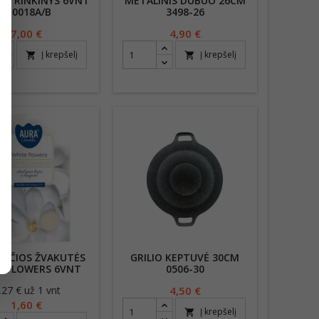
NIŲ RINKINYS 6VNT
METALINIS DUBUO 26CM
X-0018A/B
3498-26
Kaina
7,00 €
Kaina
4,90 €
Į krepšelį
Į krepšelį
shopping_cart
shopping_cart
ANČIOS ŽVAKUTĖS
GRILIO KEPTUVĖ 30CM
E FLOWERS 6VNT
0506-30
,27 € už 1 vnt
Kaina
Kaina
4,50 €
1,60 €
Į krepšelį
shopping_cart