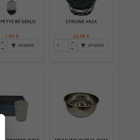
EPETYS BĖ DĖKLO
STIKLINĖ VAZA
Kaina
1,50 €
Kaina
22,00 €
Į krepšelį
Į krepšelį
shopping_cart
shopping_cart