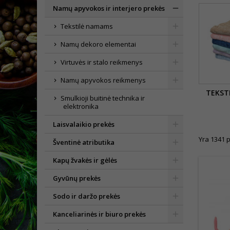
Namų apyvokos ir interjero prekės
Tekstilė namams
Namų dekoro elementai
Virtuvės ir stalo reikmenys
Namų apyvokos reikmenys
TEKST
Smulkioji buitinė technika ir
elektronika
Laisvalaikio prekės
Yra 1341 p
Šventinė atributika
Kapų žvakės ir gėlės
Gyvūnų prekės
Sodo ir daržo prekės
Kanceliarinės ir biuro prekės