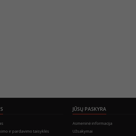
US
JŪSŲ PASKYRA
as
Asmeninė informacija
kimo ir pardavimo taisyklės
Užsakymai