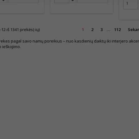
2 iš 1341 prekės(-ių)
1
2
3
…
112
Sekan
rekes pagal savo namų poreikius – nuo kasdienių daiktų iki interjero akcentų
 ieškojimo.