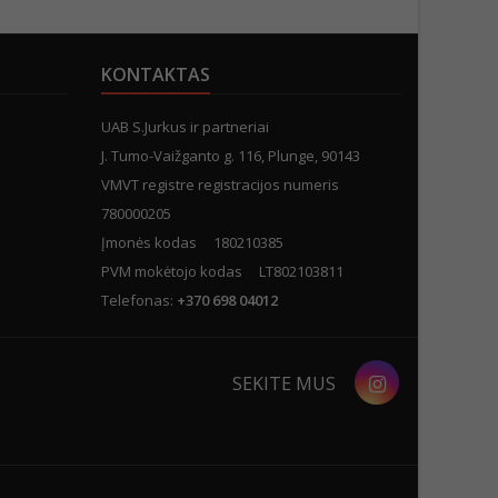
KONTAKTAS
UAB S.Jurkus ir partneriai
J. Tumo-Vaižganto g. 116, Plunge, 90143
VMVT registre registracijos numeris
780000205
Įmonės kodas 180210385
PVM mokėtojo kodas LT802103811
Telefonas:
+370 698 04012
Instagram
SEKITE MUS