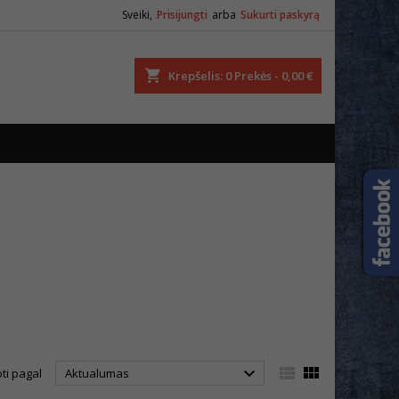
Sveiki,
Prisijungti
arba
Sukurti paskyrą
ška
Krepšelis
0
Prekės -
0,00 €



ti pagal
Aktualumas