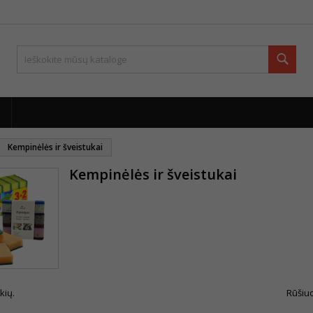
Paie
Kempinėlės ir šveistukai
Kempinėlės ir šveistukai
kių.
Rūšiuo