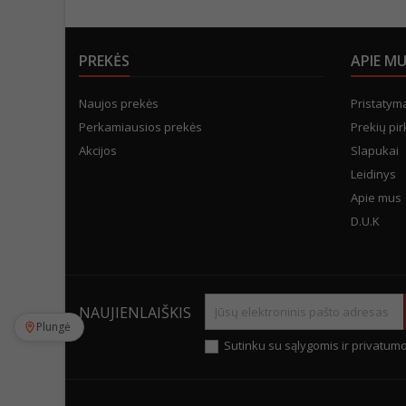
PREKĖS
APIE M
Naujos prekės
Pristatym
Perkamiausios prekės
Prekių pir
Akcijos
Slapukai
Leidinys
Apie mus
D.U.K
NAUJIENLAIŠKIS
Plungė
Sutinku su sąlygomis ir privatumo