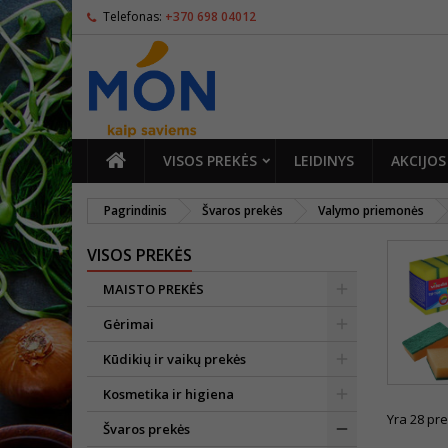
Telefonas:
+370 698 04012
PAGRINDINIS
VISOS PREKĖS
LEIDINYS
AKCIJOS
Pagrindinis
Švaros prekės
Valymo priemonės
VISOS PREKĖS
MAISTO PREKĖS
Gėrimai
Kūdikių ir vaikų prekės
Kosmetika ir higiena
Yra 28 pre
Švaros prekės