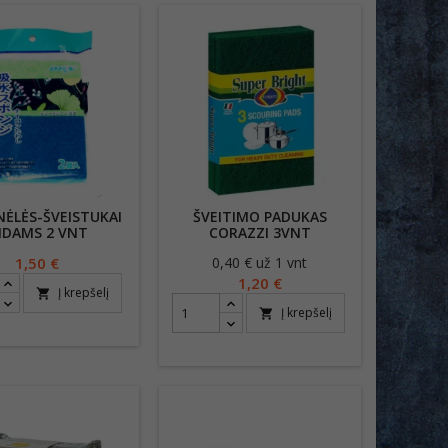
NĖLĖS-ŠVEISTUKAI
ŠVEITIMO PADUKAS
NDAMS 2 VNT
CORAZZI 3VNT
Kaina
1,50 €
0,40 € už 1 vnt
Kaina
1,20 €
Į krepšelį
shopping_cart
Į krepšelį
shopping_cart