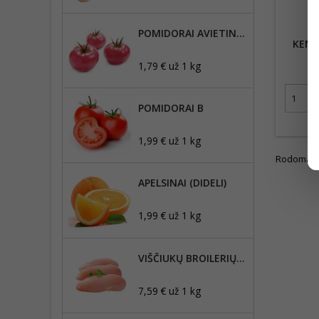
POMIDORAI AVIETINIAI B+
KEMP
1,79 € už 1 kg
POMIDORAI B
1,99 € už 1 kg
Rodoma 1-1
APELSINAI (DIDELI)
1,99 € už 1 kg
VIŠČIUKŲ BROILERIŲ MAŽOJI FILĖ, ŠVIEŽIA
7,59 € už 1 kg