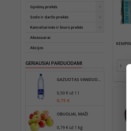
Gyvūnų prekės
Sodo ir daržo prekės
Kanceliarinės ir biuro prekės
Aksesuarai
KEMPIN
Akcijos
GERIAUSIAI PARDUODAMI
GAZUOTAS VANDUO VYTAUTAS, 1,5L
0,50 € už 1 l
0,75 €
OBUOLIAI, MAŽI
0,79 € už 1 kg