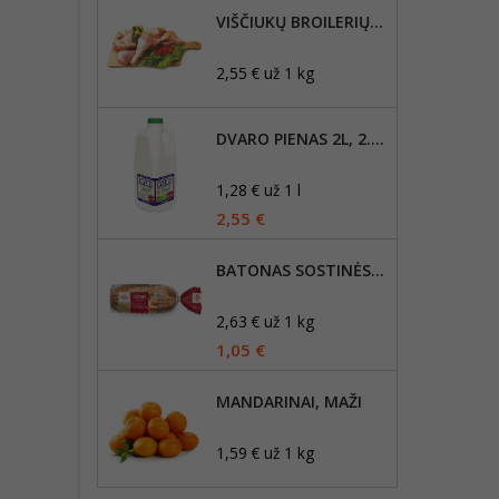
VIŠČIUKŲ BROILERIŲ BLAUZDELĖS
2,55 € už 1 kg
DVARO PIENAS 2L, 2.5% RIEBUMO
1,28 € už 1 l
2,55 €
BATONAS SOSTINĖS, 400G
2,63 € už 1 kg
1,05 €
MANDARINAI, MAŽI
1,59 € už 1 kg