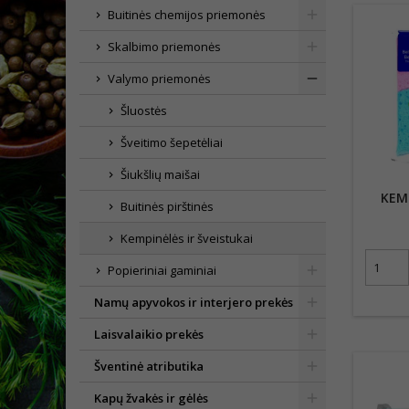
Buitinės chemijos priemonės
Skalbimo priemonės
Valymo priemonės
Šluostės
Šveitimo šepetėliai
Šiukšlių maišai
KEM
Buitinės pirštinės
Kempinėlės ir šveistukai
Popieriniai gaminiai
Namų apyvokos ir interjero prekės
Laisvalaikio prekės
Šventinė atributika
Kapų žvakės ir gėlės