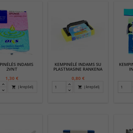
PINĖLĖS INDAMS
KEMPINĖLĖ INDAMS SU
KEMPI
2VNT
PLASTMASINE RANKENA
I
Kaina
1,30 €
Kaina
0,80 €
Į krepšelį
Į krepšelį
shopping_cart
shopping_cart