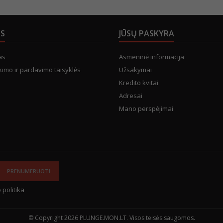
US
JŪSŲ PASKYRA
as
Asmeninė informacija
kimo ir pardavimo taisyklės
Užsakymai
Kredito kvitai
Adresai
Mano perspėjimai
 politika
© Copyright 2026 PLUNGE.MON.LT. Visos teisės saugomos.