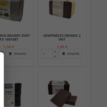
UKAI INDAMS 3VNT
KEMPINĖLĖS INDAMS 2
F3-1681687
VNT
Kaina
1,50 €
Kaina
1,00 €
Į krepšelį
Į krepšelį
shopping_cart
shopping_cart