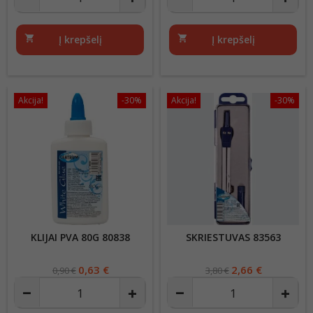
shopping_cart
Į krepšelį
shopping_cart
Į krepšelį
Akcija!
-30%
Akcija!
-30%
KLIJAI PVA 80G 80838
SKRIESTUVAS 83563
Regular
Kaina
0,63 €
Regular
Kaina
2,66 €
0,90 €
3,80 €
price
price