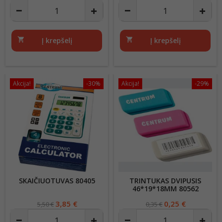
price
price
shopping_cart
Į krepšelį
shopping_cart
Į krepšelį
Akcija!
-30%
Akcija!
-29%
SKAIČIUOTUVAS 80405
TRINTUKAS DVIPUSIS
46*19*18MM 80562
Regular
Kaina
3,85 €
Regular
Kaina
0,25 €
5,50 €
0,35 €
price
price