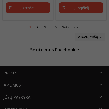
shopping_cart
Į krepšelį
shopping_cart
Į krepšelį
1
2
3
…
8
Sekantis

ATGAL Į VIRŠŲ

Sekite mus Facebook'e

PREKĖS

APIE MUS

JŪSŲ PASKYRA