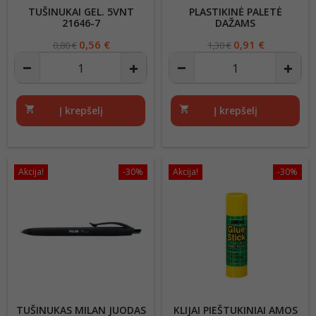
TUŠINUKAI GEL. 5VNT
PLASTIKINĖ PALETĖ
21646-7
DAŽAMS
Regular
Kaina
0,56 €
Regular
Kaina
0,91 €
0,80 €
1,30 €
price
price
shopping_cart
Į krepšelį
shopping_cart
Į krepšelį
Akcija!
-30%
Akcija!
-30%
TUŠINUKAS MILAN JUODAS
KLIJAI PIEŠTUKINIAI AMOS