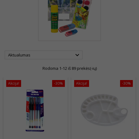

Aktualumas
Rodoma 1-12 iš 89 prekės(-ių)
Akcija!
-30%
Akcija!
-30%