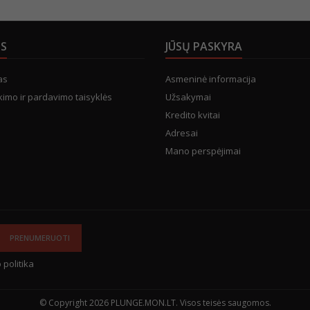
US
JŪSŲ PASKYRA
as
Asmeninė informacija
kimo ir pardavimo taisyklės
Užsakymai
Kredito kvitai
Adresai
Mano perspėjimai
 politika
© Copyright 2026 PLUNGE.MON.LT. Visos teisės saugomos.