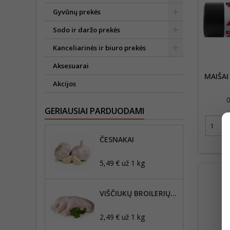
Gyvūnų prekės
Sodo ir daržo prekės
Kanceliarinės ir biuro prekės
Aksesuarai
MAIŠAI
Akcijos
0
GERIAUSIAI PARDUODAMI
ČESNAKAI
5,49 € už 1 kg
VIŠČIUKŲ BROILERIŲ KETVIRČIAI
2,49 € už 1 kg