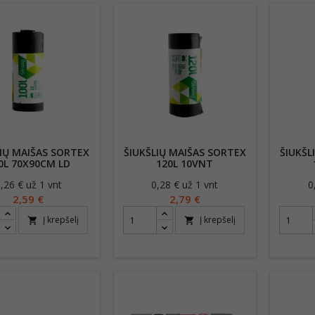
LIŲ MAIŠAS SORTEX
ŠIUKŠLIŲ MAIŠAS SORTEX
ŠIUKŠL
0L 70X90CM LD
120L 10VNT
,26 € už 1 vnt
Kaina
0,28 € už 1 vnt
Kaina
0
2,59 €
2,79 €
Į krepšelį
Į krepšelį
shopping_cart
shopping_cart