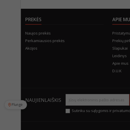
PREKĖS
APIE M
Naujos prekės
Pristatym
Perkamiausios prekės
Prekių pir
Akcijos
Slapukai
Leidinys
Apie mus
D.U.K
NAUJIENLAIŠKIS
Plungė
Sutinku su sąlygomis ir privatumo