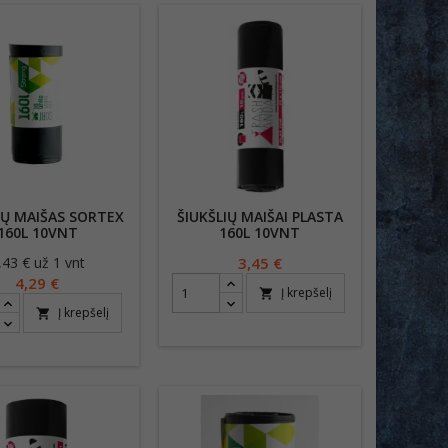
IŲ MAIŠAS SORTEX
ŠIUKŠLIŲ MAIŠAI PLASTA
160L 10VNT
160L 10VNT
,43 € už 1 vnt
Kaina
Kaina
3,45 €
4,29 €
Į krepšelį
shopping_cart
Į krepšelį
shopping_cart