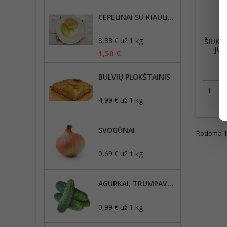
CEPELINAI SU KIAULIENA 180G
8,33 € už 1 kg
ŠIUKŠ
JUO
1,50 €
0
BULVIŲ PLOKŠTAINIS
4,99 € už 1 kg
SVOGŪNAI
Rodoma 1-1
0,69 € už 1 kg
AGURKAI, TRUMPAVAISIAI
0,99 € už 1 kg