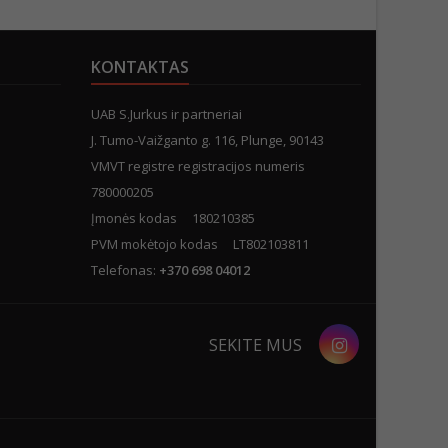
KONTAKTAS
UAB S.Jurkus ir partneriai
J. Tumo-Vaižganto g. 116, Plunge, 90143
VMVT registre registracijos numeris
780000205
Įmonės kodas 180210385
PVM mokėtojo kodas LT802103811
Telefonas:
+370 698 04012
Instagram
SEKITE MUS