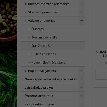
Buitinės chemijos priemonės
Skalbimo priemonės
Valymo priemonės
Šluostės
Šveitimo šepetėliai
Šiukšlių maišai
ŠIUKŠ
Buitinės pirštinės
10
Kempinėlės ir šveistukai
0
Popieriniai gaminiai
Namų apyvokos ir interjero prekės
Laisvalaikio prekės
Šventinė atributika
Kapų žvakės ir gėlės