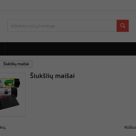
Paie
Šiukšlių maišai
Šiukšlių maišai
kių.
Rūšiuo