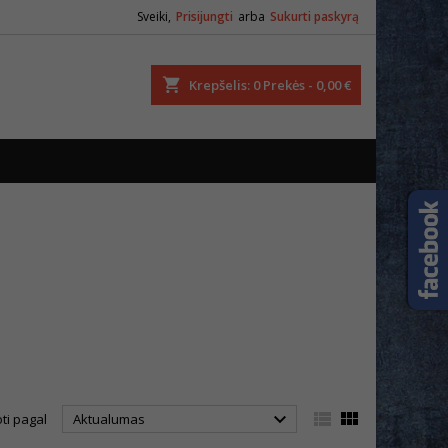
Sveiki,
Prisijungti
arba
Sukurti paskyrą
ška
Krepšelis
0
Prekės -
0,00 €



ti pagal
Aktualumas