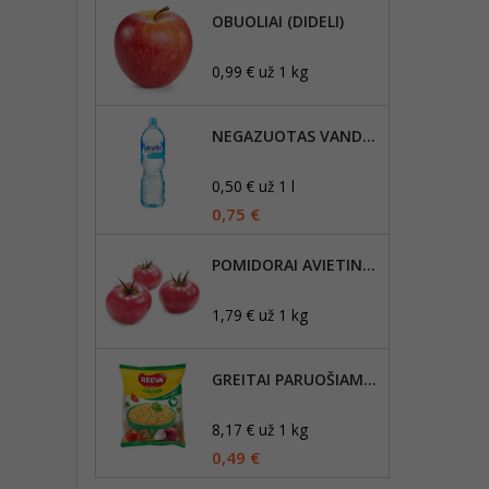
OBUOLIAI (DIDELI)
0,99 € už 1 kg
NEGAZUOTAS VANDUO AKVILĖ, 1,5L
0,50 € už 1 l
0,75 €
POMIDORAI AVIETINIAI B+
1,79 € už 1 kg
GREITAI PARUOŠIAMI MAKARONAI REEVA VIŠTIENOS SKONIO, 60G
8,17 € už 1 kg
0,49 €