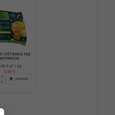
TI VIŠTIENOS FILĖ
KEPSNELIAI
VĖSĖLIUOSE 500G
,98 € už 1 kg
Kaina
3,99 €
Į krepšelį
shopping_cart