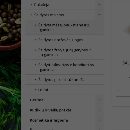
Bakalėja
Šaldytas maistas
Šaldyta mėsa, paukštiena ir jų
gaminiai
Šaldytos daržovės, uogos
Šaldytos žuvys, jūrų gėrybės ir
jų gaminiai
ŠAL
Šaldyti kulinarijos ir konditerijos
gaminiai
DŽIŪ
Šaldytos picos ir užkandžiai
Ledai
Gėrimai
Kūdikių ir vaikų prekės
Kosmetika ir higiena