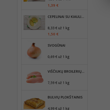
1,39 €
CEPELINAI SU KIAULIENA 180G
8,33 € už 1 kg
1,50 €
SVOGŪNAI
0,69 € už 1 kg
VIŠČIUKŲ BROILERIŲ MAŽOJI FILĖ, ŠVIEŽIA
7,59 € už 1 kg
BULVIŲ PLOKŠTAINIS
4,99 € už 1 kg