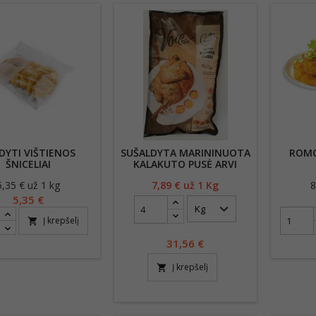
DYTI VIŠTIENOS
SUŠALDYTA MARININUOTA
ROMO
ŠNICELIAI
KALAKUTO PUSĖ ARVI
VĖSĖLIUOSE, 1KG
KALAKUTAI
5,35 € už 1 kg
Kaina
7,89
€ už 1 Kg
Kaina
8
5,35 €
Į krepšelį
shopping_cart
31,56
€
Į krepšelį
shopping_cart