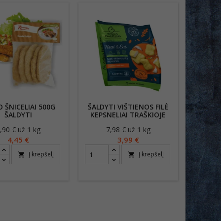
 ŠNICELIAI 500G
ŠALDYTI VIŠTIENOS FILĖ
ŠALDYTI
KEPSNELIAI TRAŠKIOJE
TEŠLOJE 500G
,90 € už 1 kg
Kaina
7,98 € už 1 kg
Kaina
4,45 €
3,99 €
Į krepšelį
Į krepšelį
shopping_cart
shopping_cart