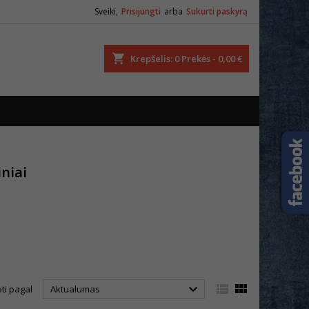
Sveiki,
Prisijungti
arba
Sukurti paskyrą
ška
Krepšelis
0
Prekės -
0,00 €
niai



ti pagal
Aktualumas