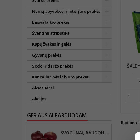
Švaros prekės
Namų apyvokos ir interjero prekės
Laisvalaikio prekės
Šventinė atributika
Kapų žvakės ir gėlės
Gyvūnų prekės
ŠALDY
Sodo ir daržo prekės
DŽIŪ
Kanceliarinės ir biuro prekės
Aksesuarai
Akcijos
GERIAUSIAI PARDUODAMI
Rodoma 1-7
SVOGŪNAI, RAUDONIEJI