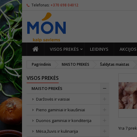
Telefonas:
+370 698 04012
PAGRINDINIS
VISOS PREKĖS
LEIDINYS
AKCIJOS
Pagrindinis
MAISTO PREKĖS
Šaldytas maistas
VISOS PREKĖS
MAISTO PREKĖS
Daržovės ir vaisiai
Pieno gaminiai ir kiaušiniai
Duonos gaminiai ir konditerija
Yra 7 prek
Mėsa,žuvis ir kulinarija