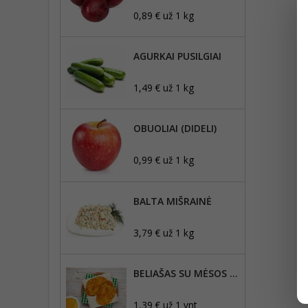
0,89 € už 1 kg
AGURKAI PUSILGIAI
1,49 € už 1 kg
OBUOLIAI (DIDELI)
0,99 € už 1 kg
BALTA MIŠRAINĖ
3,79 € už 1 kg
BELIAŠAS SU MĖSOS ĮDARU 1VNT
1,39 € už 1 vnt