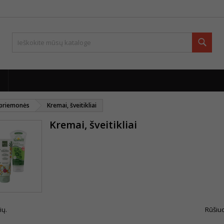
Paie
 priemonės
Kremai, šveitikliai
Kremai, šveitikliai
ių.
Rūšiuo