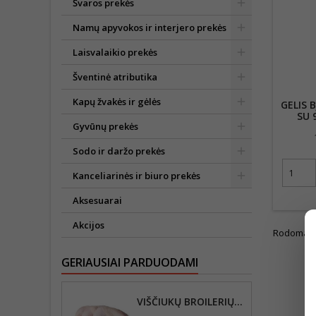
Švaros prekės
Namų apyvokos ir interjero prekės
Laisvalaikio prekės
Šventinė atributika
Kapų žvakės ir gėlės
GELIS 
SU 
Gyvūnų prekės
Sodo ir daržo prekės
Kanceliarinės ir biuro prekės
Aksesuarai
Akcijos
Rodoma 1-5
GERIAUSIAI PARDUODAMI
VIŠČIUKŲ BROILERIŲ KETVIRČIAI