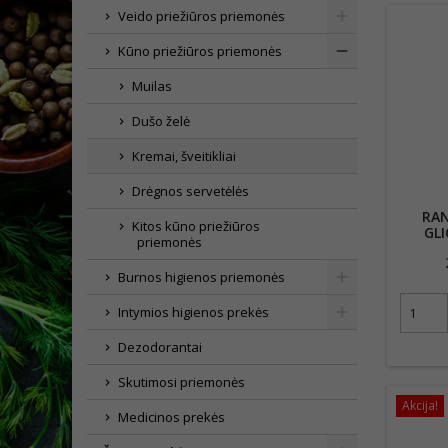
Veido priežiūros priemonės
Kūno priežiūros priemonės
Muilas
Dušo želė
Kremai, šveitikliai
Drėgnos servetėlės
RA
Kitos kūno priežiūros
GLI
priemonės
Burnos higienos priemonės
Intymios higienos prekės
Dezodorantai
Skutimosi priemonės
Akcija!
Medicinos prekės