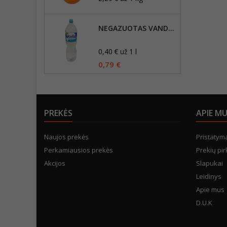
NEGAZUOTAS VANDUO AKVILĖ, 2L
0,40 € už 1 l
0,79 €
PREKĖS
APIE M
Naujos prekės
Pristatym
Perkamiausios prekės
Prekių pir
Akcijos
Slapukai
Leidinys
Apie mus
D.U.K