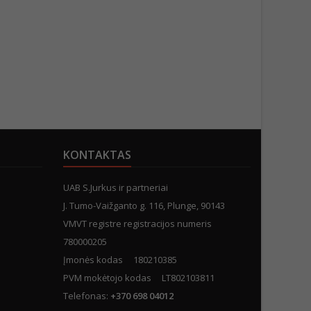
KONTAKTAS
UAB S.Jurkus ir partneriai
J. Tumo-Vaižganto g. 116, Plunge, 90143
VMVT registre registracijos numeris
780000205
Įmonės kodas 180210385
PVM mokėtojo kodas LT802103811
Telefonas:
+370 698 04012