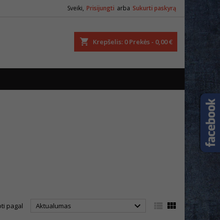
Sveiki,
Prisijungti
arba
Sukurti paskyrą
ška
Krepšelis
0
Prekės -
0,00 €



ti pagal
Aktualumas