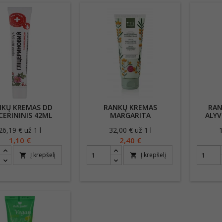
NKŲ KREMAS DD
RANKŲ KREMAS
RAN
CERININIS 42ML
MARGARITA
ALYV
DRĖKINAMASIS 75ML
26,19 € už 1 l
Kaina
32,00 € už 1 l
Kaina
1,10 €
2,40 €
Į krepšelį
Į krepšelį
shopping_cart
shopping_cart