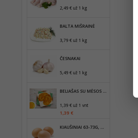
2,49 € už 1 kg
BALTA MIŠRAINĖ
3,79 € už 1 kg
ČESNAKAI
5,49 € už 1 kg
BELIAŠAS SU MĖSOS ĮDARU 1VNT
1,39 € už 1 vnt
1,39 €
KIAUŠINIAI 63-73G, DYDIS L,10VNT