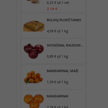
0,22 € už 1 vnt
2,19 €
BULVIŲ PLOKŠTAINIS
4,99 € už 1 kg
SVOGŪNAI, RAUDONIEJI
0,89 € už 1 kg
MANDARINAI, MAŽI
1,59 € už 1 kg
MANDARINAI
2,29 € už 1 kg