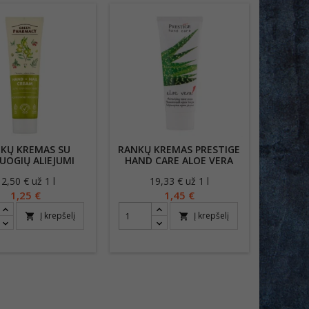
KŲ KREMAS SU
RANKŲ KREMAS PRESTIGE
UOGIŲ ALIEJUMI
HAND CARE ALOE VERA
100ML
75ML
12,50 € už 1 l
Kaina
19,33 € už 1 l
Kaina
1,25 €
1,45 €
Į krepšelį
Į krepšelį
shopping_cart
shopping_cart