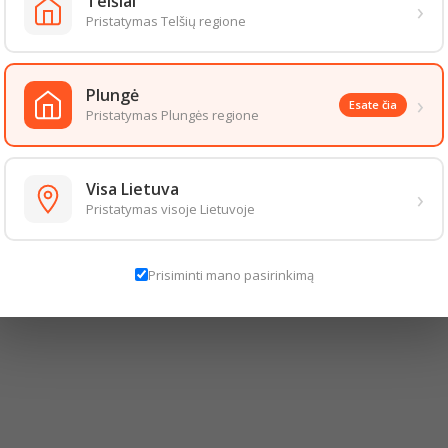
Telšiai
›
Pristatymas Telšių regione
Plungė
›
Esate čia
Pristatymas Plungės regione
Visa Lietuva
›
Pristatymas visoje Lietuvoje
Prisiminti mano pasirinkimą