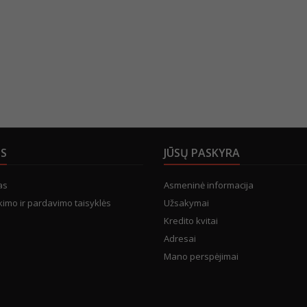
US
JŪSŲ PASKYRA
as
Asmeninė informacija
kimo ir pardavimo taisyklės
Užsakymai
Kredito kvitai
Adresai
Mano perspėjimai