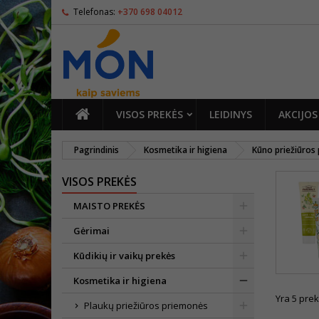
Telefonas:
+370 698 04012
PAGRINDINIS
VISOS PREKĖS
LEIDINYS
AKCIJOS
Pagrindinis
Kosmetika ir higiena
Kūno priežiūros
VISOS PREKĖS
MAISTO PREKĖS
Gėrimai
Kūdikių ir vaikų prekės
Kosmetika ir higiena
Yra 5 prek
Plaukų priežiūros priemonės