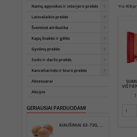
Namų apyvokos ir interjero prekės
Yra 458 pr
Laisvalaikio prekės
Šventinė atributika
Kapų žvakės ir gėlės
Gyvūnų prekės
Sodo ir daržo prekės
Kanceliarinės ir biuro prekės
SUMU
Aksesuarai
VIŠTIE
MARIN
Akcijos
1
IR 
GERIAUSIAI PARDUODAMI
KIAUŠINIAI 63-73G, DYDIS L,10VNT