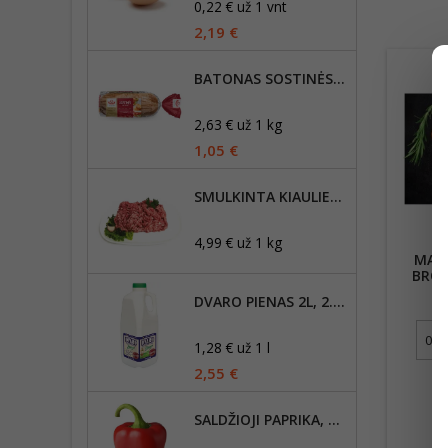
0,22 € už 1 vnt
2,19 €
BATONAS SOSTINĖS, 400G
2,63 € už 1 kg
1,05 €
SMULKINTA KIAULIENOS MENTĖ, RIEBUMAS IKI 20%
4,99 € už 1 kg
MARI
BROI
DVARO PIENAS 2L, 2.5% RIEBUMO
4
1,28 € už 1 l
2,55 €
SALDŽIOJI PAPRIKA, RAUDONA