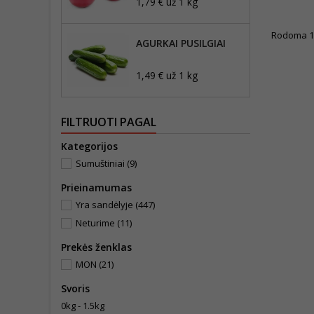
1,79 € už 1 kg
Rodoma 1-1
AGURKAI PUSILGIAI
1,49 € už 1 kg
FILTRUOTI PAGAL
Kategorijos
Sumuštiniai
(9)
Prieinamumas
Yra sandėlyje
(447)
Neturime
(11)
Prekės ženklas
MON
(21)
Svoris
0kg - 1.5kg