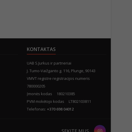
KONTAKTAS
UAB S.Jurkus ir partneriai
J. Tumo-Vaižganto g. 116, Plunge, 90143
VMVT registre registracijos numeris
780000205
Įmonės kodas 180210385
PVM mokėtojo kodas LT802103811
Telefonas:
+370 698 04012
Instagram
SEKITE MUS