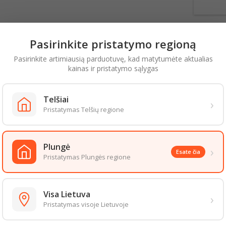
Pasirinkite pristatymo regioną
Pasirinkite artimiausią parduotuvę, kad matytumėte aktualias
kainas ir pristatymo sąlygas
Telšiai
›
Pristatymas Telšių regione
NUOTI VIŠČIUKŲ
KEPTOS VIŠČIUKŲ
KIAUL
LERIŲ SPARNELIAI
BROILERIŲ BLAUZDELĖS
ŠAŠL
Plungė
›
Esate čia
,49
€ už 1 Kg
Kaina
6,49
€ už 1 Kg
Kaina
6
Pristatymas Plungės regione
Visa Lietuva
›
2,25
€
1,95
€
Pristatymas visoje Lietuvoje
Į krepšelį
Į krepšelį
shopping_cart
shopping_cart
sh