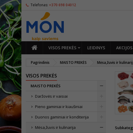
Telefonas:
+370 698 04012
PAGRINDINIS
VISOS PREKĖS
LEIDINYS
AKCIJOS
Pagrindinis
MAISTO PREKĖS
Mėsa,žuvis ir kulinari
VISOS PREKĖS
MAISTO PREKĖS
Daržovės ir vaisiai
Pieno gaminiai ir kiaušiniai
Duonos gaminiai ir konditerija
Mėsa,žuvis ir kulinarija
Subkateg