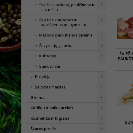
Šviežia kiauliena, paukštiena ir
kita mėsa
Šviežios kiaulienos ir
paukštienos pusgaminiai
Mėsos ir paukštienos gaminiai
Žuvys ir jų gaminiai
ŠVIEŽI
Kulinarija
PAUKŠT
Sumuštiniai
Bakalėja
Šaldytas maistas
Gėrimai
Kūdikių ir vaikų prekės
Kosmetika ir higiena
SUM
Švaros prekės