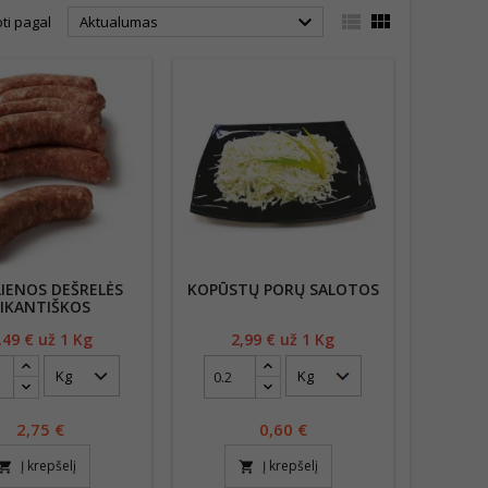



ti pagal
Aktualumas
LIENOS DEŠRELĖS
KOPŪSTŲ PORŲ SALOTOS
PIKANTIŠKOS
,49
€ už 1 Kg
Kaina
2,99
€ už 1 Kg
Kaina
2,75
€
0,60
€
Į krepšelį
Į krepšelį
opping_cart
shopping_cart