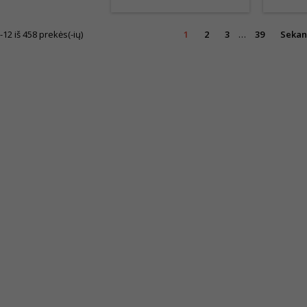
2 iš 458 prekės(-ių)
1
2
3
…
39
Sekan