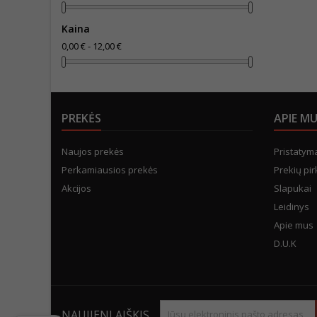
Kaina
0,00 € - 12,00 €
PREKĖS
APIE M
Naujos prekės
Pristatym
Perkamiausios prekės
Prekių pir
Akcijos
Slapukai
Leidinys
Apie mus
D.U.K
NAUJIENLAIŠKIS