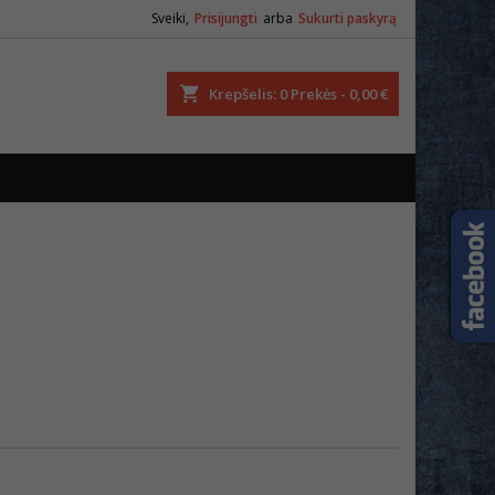
Sveiki,
Prisijungti
arba
Sukurti paskyrą
ška
Krepšelis
0
Prekės -
0,00 €