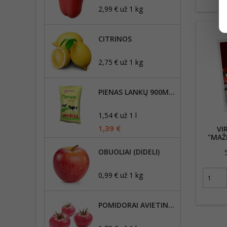
2,99 € už 1 kg
CITRINOS
2,75 € už 1 kg
PIENAS LANKŲ 900ML, 2,5% RIEBUMO
1,54 € už 1 l
1,39 €
VI
"MAŽE
OBUOLIAI (DIDELI)
0,99 € už 1 kg
POMIDORAI AVIETINIAI B+