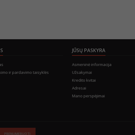
US
JŪSŲ PASKYRA
as
Asmeninė informacija
kimo ir pardavimo taisyklės
Užsakymai
Kredito kvitai
Adresai
Mano perspėjimai