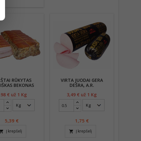
ŠTAI RŪKYTAS
VIRTA JUODAI GERA
IŠKAS BEKONAS
DEŠRA, A.R.
,98
€ už 1 Kg
Kaina
3,49
€ už 1 Kg
Kaina
5,39
€
1,75
€
Į krepšelį
Į krepšelį
opping_cart
shopping_cart