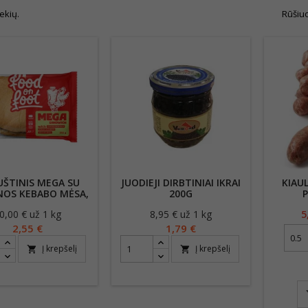
ekių.
Rūšiuo
ŠTINIS MEGA SU
JUODIEJI DIRBTINIAI IKRAI
KIAU
NOS KEBABO MĖSA,
200G
UOTAIS AGURKAIS
0,00 € už 1 kg
Kaina
8,95 € už 1 kg
Kaina
5
ŠVELNIAI AŠTRIU
PADAŽU, 255G
2,55 €
1,79 €
Į krepšelį
Į krepšelį
shopping_cart
shopping_cart
sh