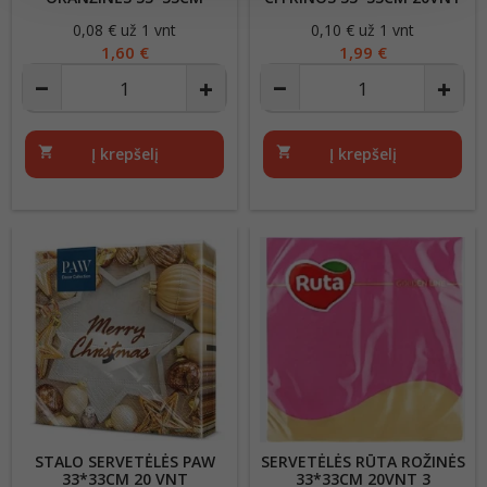
20VNT 3 SLUOKSNIŲ
3 SLUOKSNIŲ
0,08 € už 1 vnt
Kaina
0,10 € už 1 vnt
Kaina
1,60 €
1,99 €
shopping_cart
Į krepšelį
shopping_cart
Į krepšelį
STALO SERVETĖLĖS PAW
SERVETĖLĖS RŪTA ROŽINĖS
33*33CM 20 VNT
33*33CM 20VNT 3