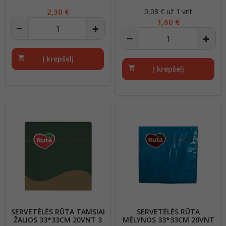
SLUOKSNIŲ
Kaina
2,30 €
0,08 € už 1 vnt
Kaina
1,60 €
shopping_cart
Į krepšelį
shopping_cart
Į krepšelį
SERVETĖLĖS RŪTA TAMSIAI
SERVETĖLĖS RŪTA
ŽALIOS 33*33CM 20VNT 3
MĖLYNOS 33*33CM 20VNT