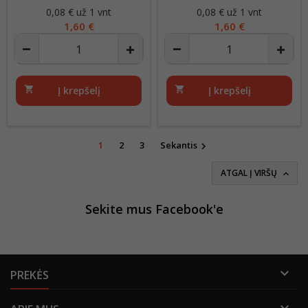
SLUOKSNIŲ
3 SLUOKSNIŲ
0,08 € už 1 vnt
Kaina
0,08 € už 1 vnt
Kaina
1,60 €
1,60 €
shopping_cart
Į krepšelį
shopping_cart
Į krepšelį
1
2
3
Sekantis

ATGAL Į VIRŠŲ

Sekite mus Facebook'e

PREKĖS