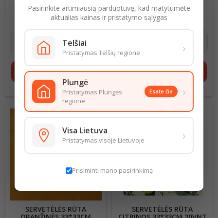
33*33CM 20VNT 3
ŽVAIGŽDĖS 33*33CM
Pasirinkite artimiausią parduotuvę, kad matytumėte
SLUOKSNIŲ
20VNT
0,08 € už 1 vnt
Kaina
0,08 € už 1 vnt
Kaina
aktualias kainas ir pristatymo sąlygas
1,60 €
1,60 €
Telšiai
›
Pristatymas Telšių regione
shopping_cart
Į krepšelį
shopping_cart
Į krepšelį
Plungė
›
Pristatymas Plungės
Esate čia
regione
Visa Lietuva
›
Pristatymas visoje Lietuvoje
Prisiminti mano pasirinkimą
SERVETĖLĖS RŪTA
SERVETĖLĖS RŪTA
ORANŽINĖS 33*33CM
CITRINOS 33*33CM 20VNT