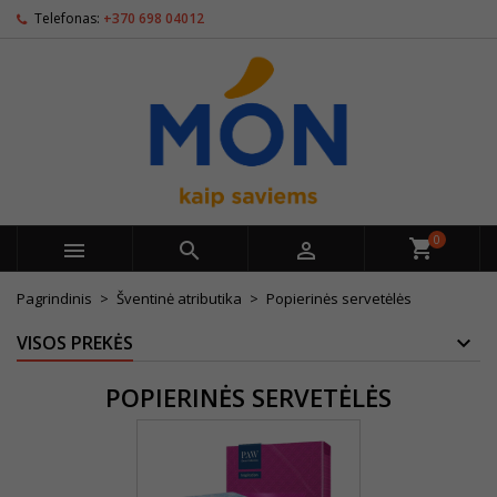
Telefonas:
+370 698 04012
0



Pagrindinis
Šventinė atributika
Popierinės servetėlės
VISOS PREKĖS
POPIERINĖS SERVETĖLĖS