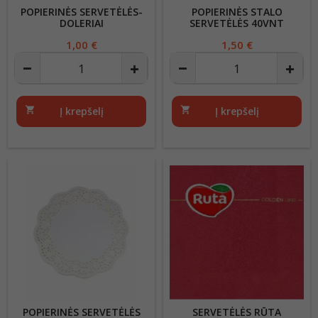
POPIERINĖS SERVETĖLĖS-
POPIERINĖS STALO
DOLERIAI
SERVETĖLĖS 40VNT
Kaina
1,00 €
Kaina
1,50 €
shopping_cart
Į krepšelį
shopping_cart
Į krepšelį
POPIERINĖS SERVETĖLĖS
SERVETĖLĖS RŪTA