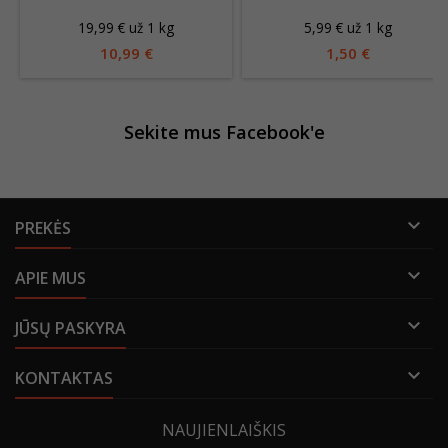
19,99 € už 1 kg
5,99 € už 1 kg
10,99 €
1,50 €
Sekite mus Facebook'e

PREKĖS

APIE MUS

JŪSŲ PASKYRA

KONTAKTAS
NAUJIENLAIŠKIS