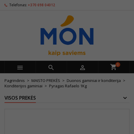
Telefonas:
+370 698 04012
0



Pagrindinis
MAISTO PREKĖS
Duonos gaminiai ir konditerija
Konditerijos gaminiai
Pyragas Rafaelo 1Kg
VISOS PREKĖS