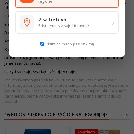
regione
Sudedamosios dalys: aukščiausios rūšies KVIETINIAI miltai, vanduo,
ciberžolė. Sudėtyje yra GLITIMO. Gali būti KIAUŠINIŲ pėdsakų.
100g produkto maistingumas:
Visa Lietuva
›
Energinė vertė 1534kJ/362kcal
Pristatymas visoje Lietuvoje
Riebalai 1,1g - iš kurių sočiųjų riebalų rūgščių 0,5g
Angliavandeniai 76,0g - iš kurių cukrų 2,9g
Prisiminti mano pasirinkimą
Baltymai 11,0g
Druska 0,02g (produkte esantį druskos kiekį nulemia tik natūraliai
jame esantis natris).
Laikyti sausoje, švarioje, vėsioje vietoje.
Prekės išvaizda gali šiek tiek skirtis nuo pateiktos nuotraukoje.
Informacija, kurią pateikiame internetinėje parduotuvėje, yra bendro
pobūdžio. Išsamesnė informacija pateikiama ant produkto pakuotės.
Rekomenduojame vadovautis informacija, esančia ant produkto
pakuotės.
16 KITOS PREKĖS TOJE PAČIOJE KATEGORIJOJE:
<
>
Išparduota