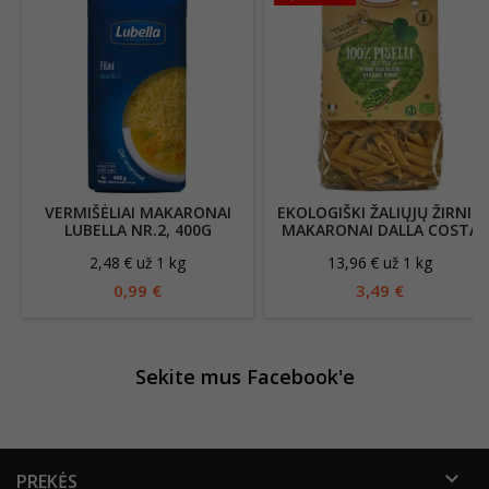
VERMIŠĖLIAI MAKARONAI
EKOLOGIŠKI ŽALIŲJŲ ŽIRNIŲ
LUBELLA NR.2, 400G
MAKARONAI DALLA COSTA
250G
2,48 € už 1 kg
13,96 € už 1 kg
0,99 €
3,49 €
Sekite mus Facebook'e

PREKĖS