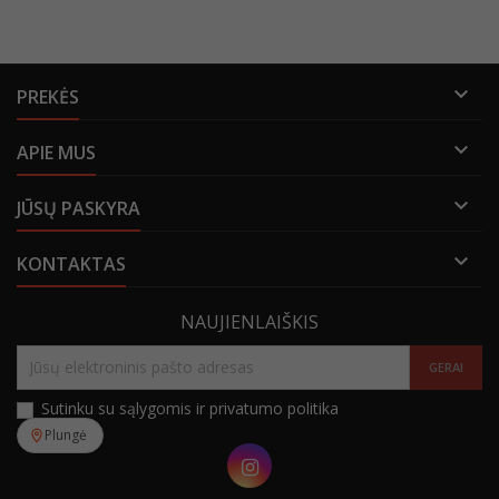

PREKĖS

APIE MUS

JŪSŲ PASKYRA

KONTAKTAS
NAUJIENLAIŠKIS
Sutinku su sąlygomis ir privatumo politika
Plungė
Instagram