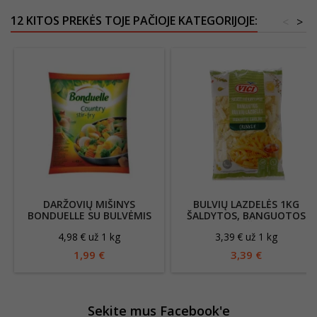
12 KITOS PREKĖS TOJE PAČIOJE KATEGORIJOJE:
<
>
DARŽOVIŲ MIŠINYS
BULVIŲ LAZDELĖS 1KG
BONDUELLE SU BULVĖMIS
ŠALDYTOS, BANGUOTOS
KEPIMUI 400G
VIČI
4,98 € už 1 kg
3,39 € už 1 kg
1,99 €
3,39 €
Sekite mus Facebook'e