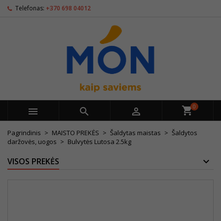
Telefonas:
+370 698 04012
0



Pagrindinis
MAISTO PREKĖS
Šaldytas maistas
Šaldytos
daržovės, uogos
Bulvytės Lutosa 2.5kg
VISOS PREKĖS