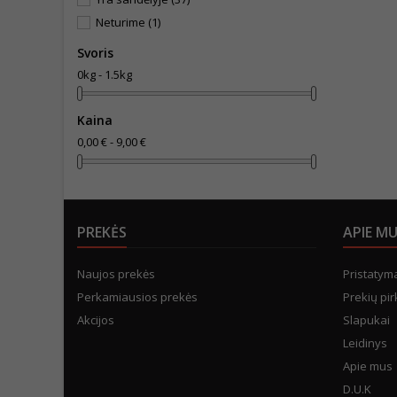
Neturime
(1)
Svoris
0kg - 1.5kg
Kaina
0,00 € - 9,00 €
PREKĖS
APIE M
Naujos prekės
Pristatym
Perkamiausios prekės
Prekių pir
Akcijos
Slapukai
Leidinys
Apie mus
D.U.K