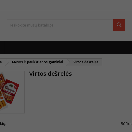
Paie
ja
Mėsos ir paukštienos gaminiai
Virtos dešrelės
Virtos dešrelės
kių.
Rūšiuo