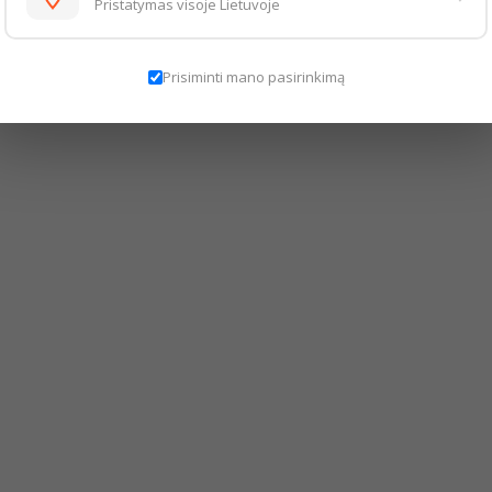
Pristatymas visoje Lietuvoje
Prisiminti mano pasirinkimą