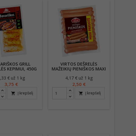
ARIŠKOS GRILL
VIRTOS DEŠRELĖS
ĖS KEPIMUI, 450G
MAŽEIKIŲ PIENIŠKOS MAXI
, 600G
,33 € už 1 kg
Kaina
4,17 € už 1 kg
Kaina
3,75 €
2,50 €
Į krepšelį
Į krepšelį
shopping_cart
shopping_cart