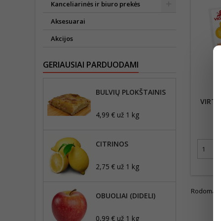
Kanceliarinės ir biuro prekės
Aksesuarai
Akcijos
GERIAUSIAI PARDUODAMI
BULVIŲ PLOKŠTAINIS
VIRTO
5
4,99 € už 1 kg
CITRINOS
2,75 € už 1 kg
Rodoma 1-1
OBUOLIAI (DIDELI)
0,99 € už 1 kg