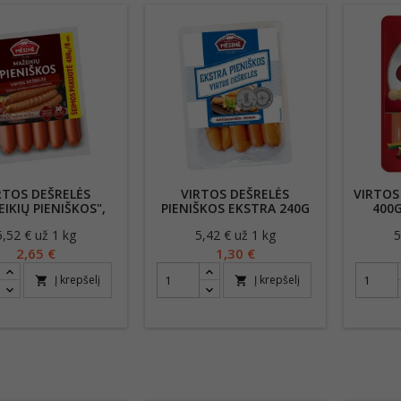
RTOS DEŠRELĖS
VIRTOS DEŠRELĖS
VIRTOS
IKIŲ PIENIŠKOS",
PIENIŠKOS EKSTRA 240G
400
480G
5,52 € už 1 kg
Kaina
5,42 € už 1 kg
Kaina
5
2,65 €
1,30 €
Į krepšelį
Į krepšelį
shopping_cart
shopping_cart