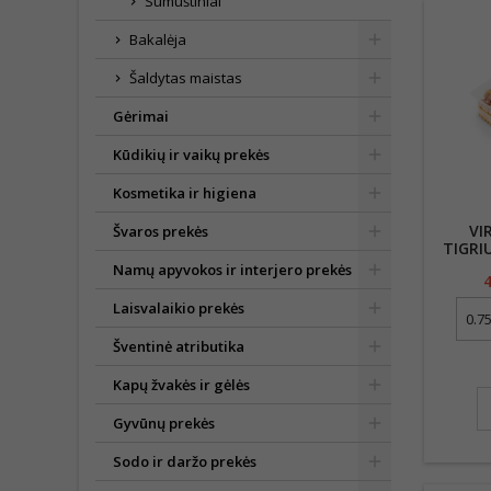
Sumuštiniai
Bakalėja
Šaldytas maistas
Gėrimai
Kūdikių ir vaikų prekės
Kosmetika ir higiena
VI
Švaros prekės
TIGRI
Namų apyvokos ir interjero prekės
4
Laisvalaikio prekės
Šventinė atributika
Kapų žvakės ir gėlės
Gyvūnų prekės
Sodo ir daržo prekės