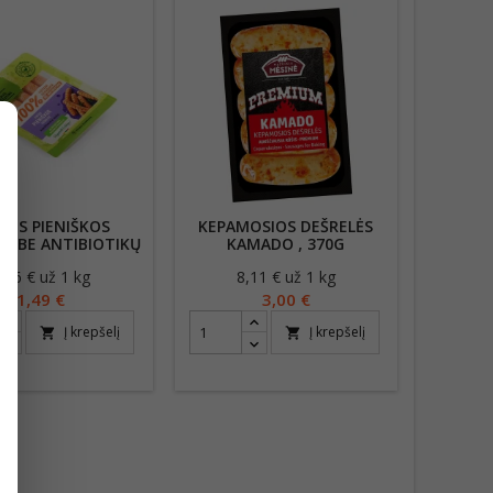
TOS PIENIŠKOS
KEPAMOSIOS DEŠRELĖS
ĖS BE ANTIBIOTIKŲ
KAMADO , 370G
250G
,96 € už 1 kg
Kaina
8,11 € už 1 kg
Kaina
1,49 €
3,00 €
Į krepšelį
Į krepšelį
shopping_cart
shopping_cart
s
