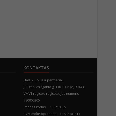
KONTAKTAS
UAB S.Jurkus ir partneriai
J. Tumo-Vaižganto g. 116, Plunge, 90143
VMVT registre registracijos numeris
780000205
Įmonės kodas 180210385
PVM mokėtojo kodas LT802103811