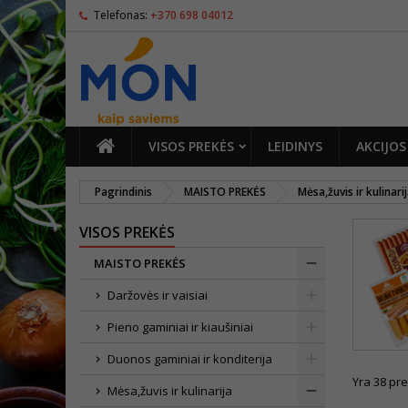
Telefonas:
+370 698 04012
PAGRINDINIS
VISOS PREKĖS
LEIDINYS
AKCIJOS
Pagrindinis
MAISTO PREKĖS
Mėsa,žuvis ir kulinari
VISOS PREKĖS
MAISTO PREKĖS
Daržovės ir vaisiai
Pieno gaminiai ir kiaušiniai
Duonos gaminiai ir konditerija
Yra 38 pre
Mėsa,žuvis ir kulinarija