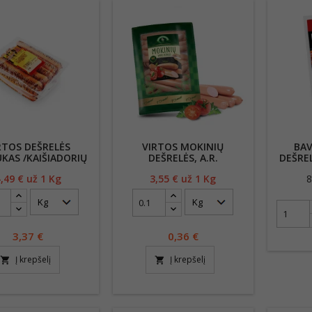
RTOS DEŠRELĖS
VIRTOS MOKINIŲ
BAV
UKAS /KAIŠIADORIŲ
DEŠRELĖS, A.R.
DEŠREL
,49
€ už 1 Kg
Kaina
3,55
€ už 1 Kg
Kaina
8
3,37
€
0,36
€
Į krepšelį
Į krepšelį
shopping_cart
shopping_cart