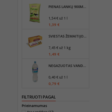
PIENAS LANKŲ 900ML, 2,5% RIEBUMO
1,54 € už 1 l
1,39 €
SVIESTAS ŽEMAITIJOS 82% RIEB., 200G
7,45 € už 1 kg
1,49 €
NEGAZUOTAS VANDUO AKVILĖ, 2L
0,40 € už 1 l
0,79 €
FILTRUOTI PAGAL
Prieinamumas
Yra sandėlyje
(37)