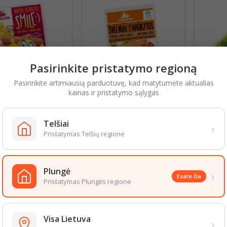
Pasirinkite pristatymo regioną
Pasirinkite artimiausią parduotuvę, kad matytumėte aktualias
kainas ir pristatymo sąlygas
S DEŠRELĖS SMILE
VIRTOS PIENIŠKOS
VIR
00G/ VIGESTA
DEŠRELĖS 370G, ŠVELNIAI
DEŠREL
PARŪKYTOS
Telšiai
›
5,60 € už 1 kg
Kaina
6,19 € už 1 kg
Kaina
5
Pristatymas Telšių regione
2,80 €
2,29 €
Į krepšelį
Į krepšelį
shopping_cart
shopping_cart
Plungė
›
Esate čia
Pristatymas Plungės regione
2 iš 38 prekės(-ių)
1
2
3
4
Sekanti
Visa Lietuva
›