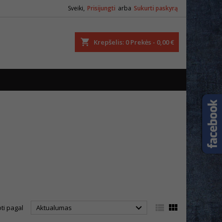
Sveiki,
Prisijungti
arba
Sukurti paskyrą
ška
Krepšelis
0
Prekės -
0,00 €



ti pagal
Aktualumas