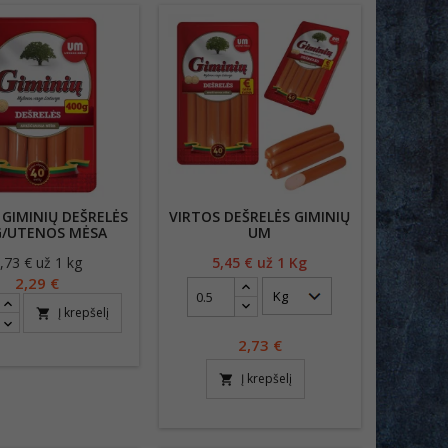
 GIMINIŲ DEŠRELĖS
VIRTOS DEŠRELĖS GIMINIŲ
G/UTENOS MĖSA
UM
,73 € už 1 kg
Kaina
5,45
€ už 1 Kg
Kaina
2,29 €
Į krepšelį
shopping_cart
2,73
€
Į krepšelį
shopping_cart