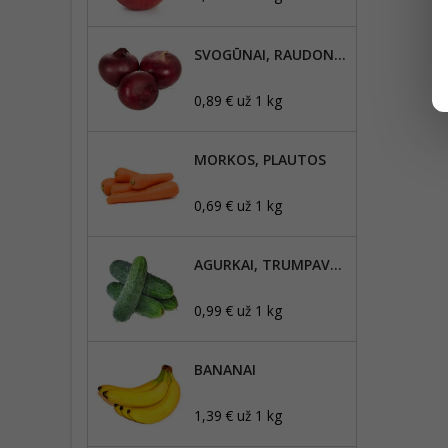
SVOGŪNAI, RAUDONIEJI
0,89 € už 1 kg
MORKOS, PLAUTOS
0,69 € už 1 kg
AGURKAI, TRUMPAVAISIAI
0,99 € už 1 kg
BANANAI
1,39 € už 1 kg