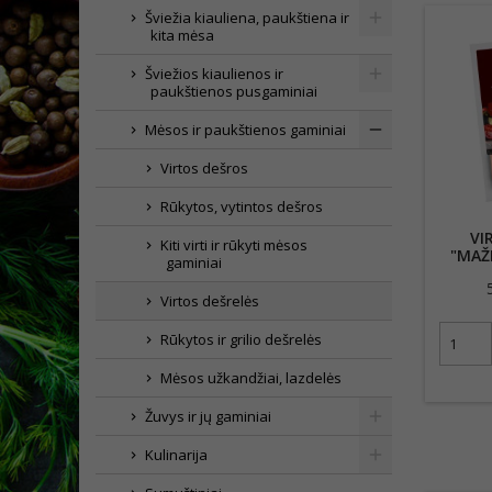
Šviežia kiauliena, paukštiena ir
kita mėsa
Šviežios kiaulienos ir
paukštienos pusgaminiai
Mėsos ir paukštienos gaminiai
Virtos dešros
Rūkytos, vytintos dešros
VI
Kiti virti ir rūkyti mėsos
"MAŽE
gaminiai
Virtos dešrelės
Rūkytos ir grilio dešrelės
Mėsos užkandžiai, lazdelės
Žuvys ir jų gaminiai
Kulinarija