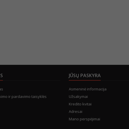
US
JŪSŲ PASKYRA
as
Asmeninė informacija
kimo ir pardavimo taisyklės
Užsakymai
Kredito kvitai
Adresai
Mano perspėjimai