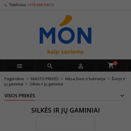
Telefonas:
+370 698 04012
0



Pagrindinis
MAISTO PREKĖS
Mėsa,žuvis ir kulinarija
Žuvys ir
jų gaminiai
Silkės ir jų gaminiai
VISOS PREKĖS
SILKĖS IR JŲ GAMINIAI