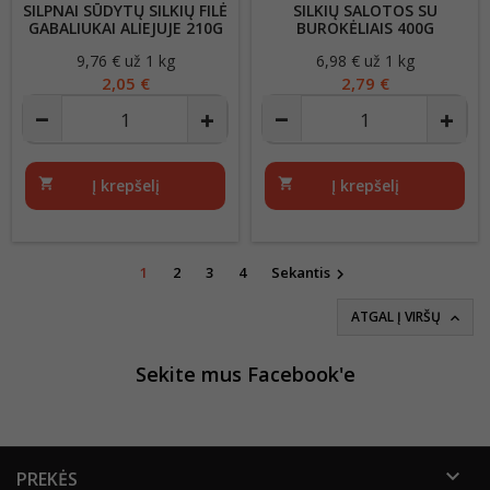
SILPNAI SŪDYTŲ SILKIŲ FILĖ
SILKIŲ SALOTOS SU
GABALIUKAI ALIEJUJE 210G
BUROKĖLIAIS 400G
9,76 € už 1 kg
Kaina
6,98 € už 1 kg
Kaina
2,05 €
2,79 €
shopping_cart
Į krepšelį
shopping_cart
Į krepšelį
1
2
3
4
Sekantis

ATGAL Į VIRŠŲ

Sekite mus Facebook'e

PREKĖS