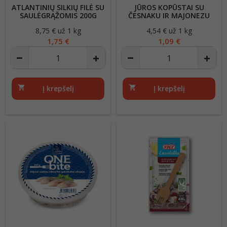
ATLANTINIŲ SILKIŲ FILĖ SU
JŪROS KOPŪSTAI SU
SAULĖGRĄŽOMIS 200G
ČESNAKU IR MAJONEZU
240G
8,75 € už 1 kg
Kaina
4,54 € už 1 kg
Kaina
1,75 €
1,09 €
shopping_cart
Į krepšelį
shopping_cart
Į krepšelį