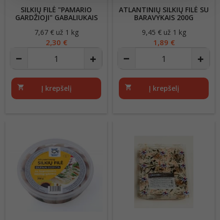
SILKIŲ FILĖ "PAMARIO
ATLANTINIŲ SILKIŲ FILĖ SU
GARDŽIOJI" GABALIUKAIS
BARAVYKAIS 200G
300G
7,67 € už 1 kg
Kaina
9,45 € už 1 kg
Kaina
2,30 €
1,89 €
shopping_cart
Į krepšelį
shopping_cart
Į krepšelį