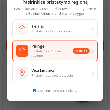
Pasirinkite pristatymo regioną
SILPNAI SŪDYTA SILKIŲ FILE
JŪROS KOPŪSTAI SU
Pasirinkite artimiausią parduotuvę, kad matytumėte
ALIEJUJE 500G
ALIEJUMI 240G
aktualias kainas ir pristatymo sąlygas
5,38 € už 1 kg
Kaina
4,79 € už 1 kg
Kaina
2,69 €
1,15 €
Telšiai
›
Pristatymas Telšių regione
shopping_cart
Į krepšelį
shopping_cart
Į krepšelį
Plungė
›
Pristatymas Plungės
Esate čia
regione
Visa Lietuva
›
Pristatymas visoje Lietuvoje
Prisiminti mano pasirinkimą