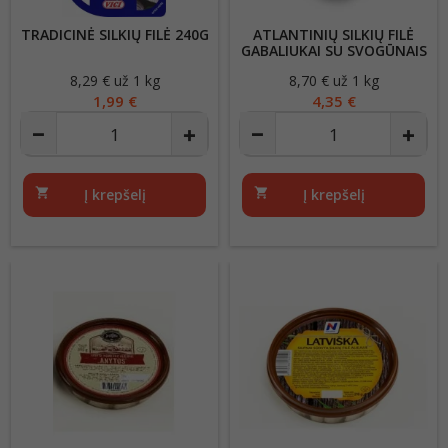
TRADICINĖ SILKIŲ FILĖ 240G
ATLANTINIŲ SILKIŲ FILĖ
GABALIUKAI SU SVOGŪNAIS
500G
8,29 € už 1 kg
Kaina
8,70 € už 1 kg
Kaina
1,99 €
4,35 €
shopping_cart
Į krepšelį
shopping_cart
Į krepšelį