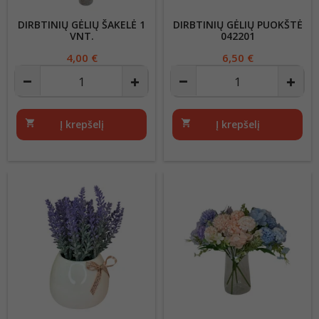
DIRBTINIŲ GĖLIŲ ŠAKELĖ 1
DIRBTINIŲ GĖLIŲ PUOKŠTĖ
VNT.
042201
Kaina
4,00 €
Kaina
6,50 €
shopping_cart
Į krepšelį
shopping_cart
Į krepšelį