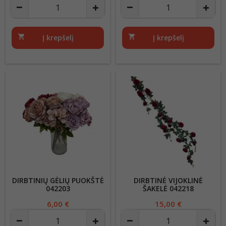
shopping_cart
Į krepšelį
shopping_cart
Į krepšelį
DIRBTINIŲ GĖLIŲ PUOKŠTĖ
DIRBTINĖ VIJOKLINĖ
042203
ŠAKELĖ 042218
Kaina
6,00 €
Kaina
15,00 €