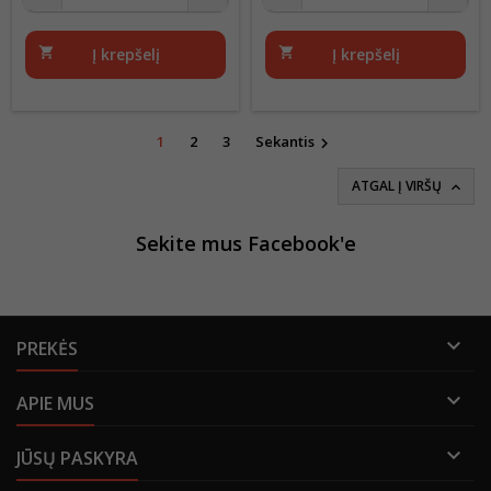
shopping_cart
Į krepšelį
shopping_cart
Į krepšelį
1
2
3
Sekantis

ATGAL Į VIRŠŲ

Sekite mus Facebook'e

PREKĖS

APIE MUS

JŪSŲ PASKYRA