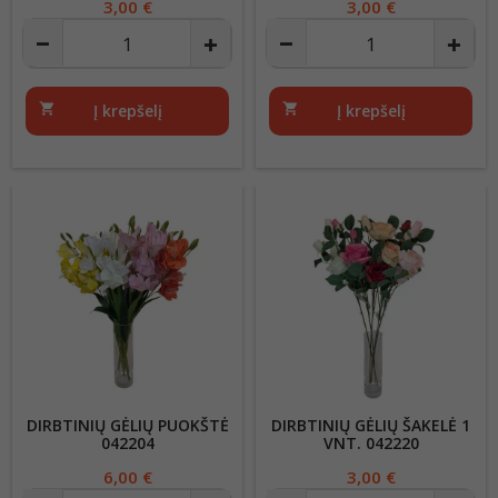
Kaina
3,00 €
Kaina
3,00 €
shopping_cart
Į krepšelį
shopping_cart
Į krepšelį
DIRBTINIŲ GĖLIŲ PUOKŠTĖ
DIRBTINIŲ GĖLIŲ ŠAKELĖ 1
042204
VNT. 042220
Kaina
6,00 €
Kaina
3,00 €