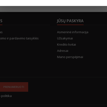
US
JŪSŲ PASKYRA
as
Asmeninė informacija
kimo ir pardavimo taisyklės
Užsakymai
Kredito kvitai
Adresai
Mano perspėjimai
 politika