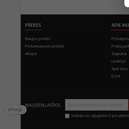
PREKĖS
APIE M
Naujos prekės
Pristatym
Perkamiausios prekės
Prekių pir
Akcijos
Slapukai
Leidinys
Apie mus
D.U.K
NAUJIENLAIŠKIS
Plungė
Sutinku su sąlygomis ir privatumo