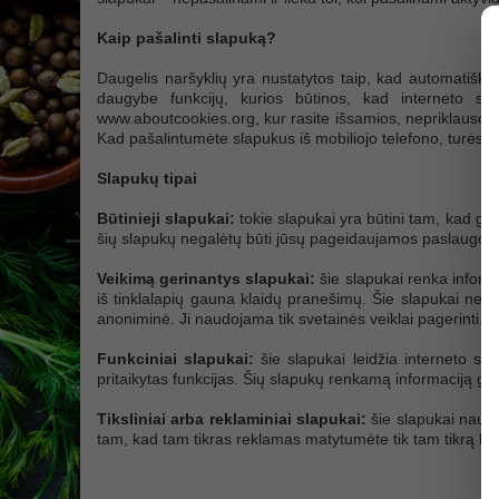
Kaip pašalinti slapuką?
Daugelis naršyklių yra nustatytos taip, kad automatiškai 
daugybe funkcijų, kurios būtinos, kad interneto sve
www.aboutcookies.org, kur rasite išsamios, nepriklausomos 
Kad pašalintumėte slapukus iš mobiliojo telefono, turėsite
Slapukų tipai
Būtinieji slapukai:
tokie slapukai yra būtini tam, kad gal
šių slapukų negalėtų būti jūsų pageidaujamos paslaugos, 
Veikimą gerinantys slapukai:
šie slapukai renka informac
iš tinklalapių gauna klaidų pranešimų. Šie slapukai nere
anoniminė. Ji naudojama tik svetainės veiklai pagerinti.
Funkciniai slapukai:
šie slapukai leidžia interneto sve
pritaikytas funkcijas. Šių slapukų renkamą informaciją gal
Tiksliniai arba reklaminiai slapukai:
šie slapukai naudoj
tam, kad tam tikras reklamas matytumėte tik tam tikrą k