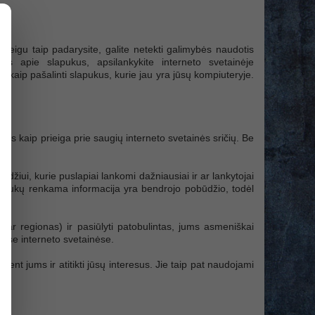
d jeigu taip padarysite, galite netekti galimybės naudotis
os apie slapukus, apsilankykite interneto svetainėje
r kaip pašalinti slapukus, kurie jau yra jūsų kompiuteryje.
omis kaip prieiga prie saugių interneto svetainės sričių. Be
zdžiui, kurie puslapiai lankomi dažniausiai ir ar lankytojai
 slapukų renkama informacija yra bendrojo pobūdžio, todėl
ba ar regionas) ir pasiūlyti patobulintas, jums asmeniškai
itose interneto svetainėse.
nt jums ir atitikti jūsų interesus. Jie taip pat naudojami