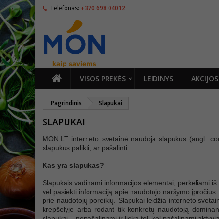
Telefonas:
+370 698 04012
PAGRINDINIS
VISOS PREKĖS
LEIDINYS
AKCIJOS
Pagrindinis
Slapukai
SLAPUKAI
MON.LT interneto svetainė naudoja slapukus (angl. cook
slapukus palikti, ar pašalinti.
Kas yra slapukas?
Slapukais vadinami informacijos elementai, perkeliami iš in
vėl pasiekti informaciją apie naudotojo naršymo įpročius.
prie naudotojų poreikių. Slapukai leidžia interneto svetai
krepšelyje arba rodant tik konkretų naudotoją dominantį
slapukai – nepašalinami ir lieka tol, kol pašalinami aktyvia