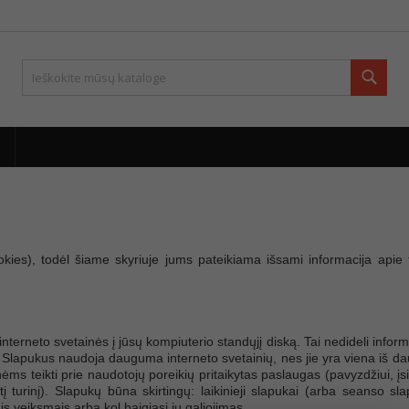
Paie
ies), todėl šiame skyriuje jums pateikiama išsami informacija apie ta
terneto svetainės į jūsų kompiuterio standųjį diską. Tai nedideli informac
 Slapukus naudoja dauguma interneto svetainių, nes jie yra viena iš dau
nėms teikti prie naudotojų poreikių pritaikytas paslaugas (pavyzdžiui, įs
 turinį). Slapukų būna skirtingų: laikinieji slapukai (arba seanso sla
is veiksmais arba kol baigiasi jų galiojimas.