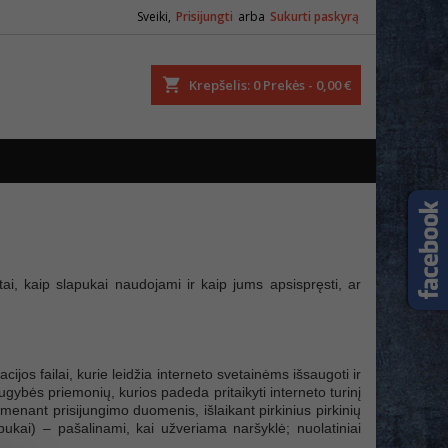
Sveiki,
Prisijungti
arba
Sukurti paskyrą
ška
Krepšelis
0
Prekės -
0,00 €
i, kaip slapukai naudojami ir kaip jums apsispręsti, ar
ijos failai, kurie leidžia interneto svetainėms išsaugoti ir
gybės priemonių, kurios padeda pritaikyti interneto turinį
imenant prisijungimo duomenis, išlaikant pirkinius pirkinių
pukai) – pašalinami, kai užveriama naršyklė; nuolatiniai