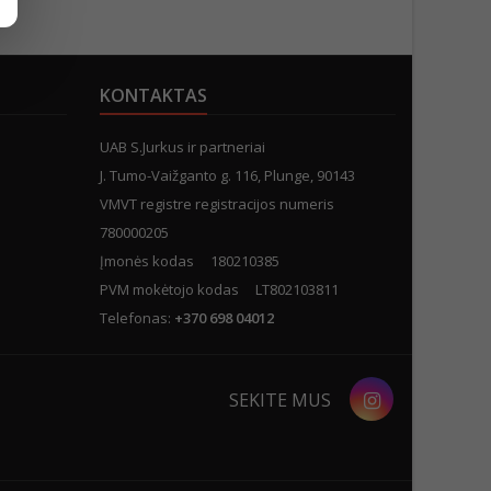
KONTAKTAS
UAB S.Jurkus ir partneriai
J. Tumo-Vaižganto g. 116, Plunge, 90143
VMVT registre registracijos numeris
780000205
Įmonės kodas 180210385
PVM mokėtojo kodas LT802103811
Telefonas:
+370 698 04012
Instagram
SEKITE MUS