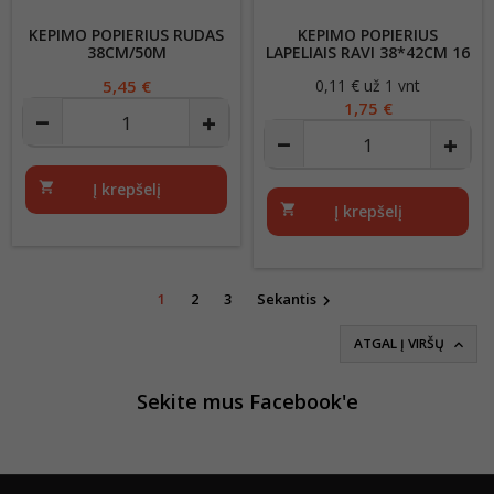
KEPIMO POPIERIUS RUDAS
KEPIMO POPIERIUS
38CM/50M
LAPELIAIS RAVI 38*42CM 16
LAPŲ
Kaina
5,45 €
0,11 € už 1 vnt
Kaina
1,75 €
shopping_cart
Į krepšelį
shopping_cart
Į krepšelį
1
2
3
Sekantis

ATGAL Į VIRŠŲ

Sekite mus Facebook'e