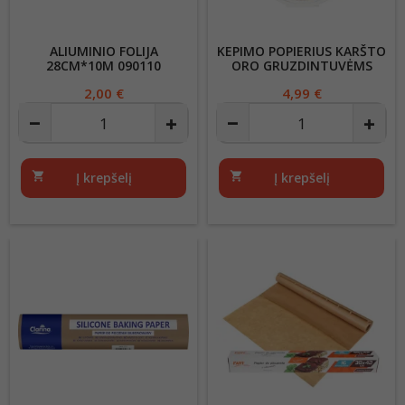
ALIUMINIO FOLIJA
KEPIMO POPIERIUS KARŠTO
28CM*10M 090110
ORO GRUZDINTUVĖMS
50VNT SAANA 627971
Kaina
2,00 €
Kaina
4,99 €
shopping_cart
Į krepšelį
shopping_cart
Į krepšelį