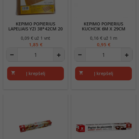
KEPIMO POPIERIUS
KEPIMO POPIERIUS
LAPELIAIS YZI 38*42CM 20
KUCHCIK 6M X 29CM
LAPŲ
0,09 € už 1 vnt
Kaina
0,16 € už 1 m
Kaina
1,85 €
0,95 €
shopping_cart
Į krepšelį
shopping_cart
Į krepšelį