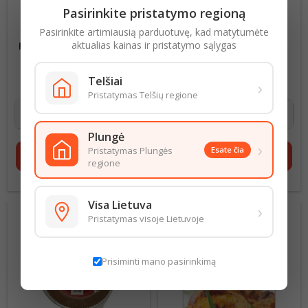
Pasirinkite pristatymo regioną
Pasirinkite artimiausią parduotuvę, kad matytumėte
aktualias kainas ir pristatymo sąlygas
FOLIJA ALIUMINIO KUCHIK
POPIERINĖS FORMELĖS
28CMX10M
KARŠTO ORO
GRUZDINTUVĖMS 50VNT
0,12 € už 1 m
Kaina
0,05 € už 1 vnt
Kaina
160X45MM 503
Telšiai
›
1,20 €
2,30 €
Pristatymas Telšių regione
Plungė
›
Pristatymas Plungės
Esate čia
shopping_cart
Į krepšelį
shopping_cart
Į krepšelį
regione
Visa Lietuva
›
Pristatymas visoje Lietuvoje
Prisiminti mano pasirinkimą