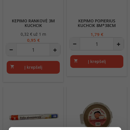
KEPIMO RANKOVĖ 3M
KEPIMO POPIERIUS
KUCHCIK
KUCHCIK 8M*38CM
0,32 € už 1 m
Kaina
Kaina
1,79 €
0,95 €
shopping_cart
Į krepšelį
shopping_cart
Į krepšelį