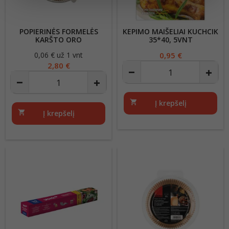
POPIERINĖS FORMELĖS
KEPIMO MAIŠELIAI KUCHCIK
KARŠTO ORO
35*40, 5VNT
GRUZDINTUVĖMS 50VNT
0,06 € už 1 vnt
Kaina
Kaina
0,95 €
200X45MM 504
2,80 €
shopping_cart
Į krepšelį
shopping_cart
Į krepšelį