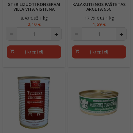
STERILIZUOTI KONSERVAI
KALAKUTIENOS PAŠTETAS
VILLA VITA VIŠTIENA
ARGETA 95G
DREBUČIUOSE 250G
8,40 € už 1 kg
Kaina
17,79 € už 1 kg
Kaina
2,10 €
1,69 €
shopping_cart
Į krepšelį
shopping_cart
Į krepšelį