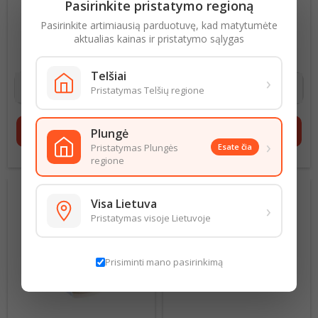
Pasirinkite pristatymo regioną
VIŠTIENOS KONSERVAI
KIAULIENOS KONSERVAI
Pasirinkite artimiausią parduotuvę, kad matytumėte
525G
ČESNAKINIAI , 300G
aktualias kainas ir pristatymo sąlygas
6,19 € už 1 kg
Kaina
13,30 € už 1 kg
Kaina
3,25 €
3,99 €
Telšiai
›
Pristatymas Telšių regione
shopping_cart
Į krepšelį
shopping_cart
Į krepšelį
Plungė
›
Pristatymas Plungės
Esate čia
regione
Visa Lietuva
›
Pristatymas visoje Lietuvoje
Prisiminti mano pasirinkimą