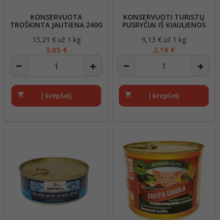
KONSERVUOTA
KONSERVUOTI TURISTŲ
TROŠKINTA JAUTIENA 240G
PUSRYČIAI IŠ KIAULIENOS
BIOVELA
240G
15,21 € už 1 kg
Kaina
9,13 € už 1 kg
Kaina
3,65 €
2,19 €
shopping_cart
Į krepšelį
shopping_cart
Į krepšelį