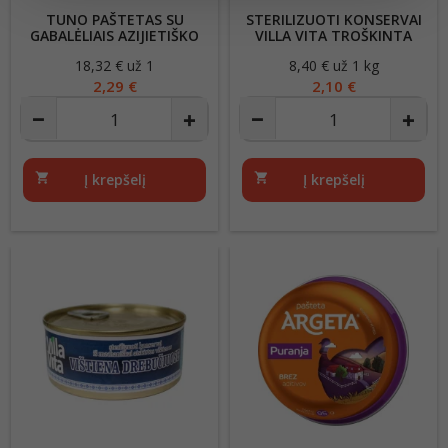
TUNO PAŠTETAS SU
STERILIZUOTI KONSERVAI
GABALĖLIAIS AZIJIETIŠKO
VILLA VITA TROŠKINTA
SKONIO KAIJA 125G
KIAULIENA SMULKINTA
18,32 € už 1
Kaina
8,40 € už 1 kg
Kaina
MĖSA 250G
2,29 €
2,10 €
shopping_cart
Į krepšelį
shopping_cart
Į krepšelį