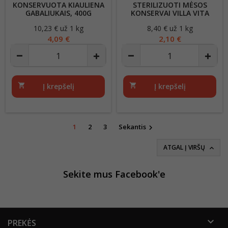
KONSERVUOTA KIAULIENA
STERILIZUOTI MĖSOS
GABALIUKAIS, 400G
KONSERVAI VILLA VITA
TURISTŲ PUSRYČIAI SU
10,23 € už 1 kg
Kaina
8,40 € už 1 kg
Kaina
KAPOTA KIAULIENA 250G
4,09 €
2,10 €
shopping_cart
Į krepšelį
shopping_cart
Į krepšelį
1
2
3
Sekantis

ATGAL Į VIRŠŲ

Sekite mus Facebook'e

PREKĖS