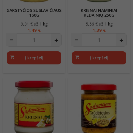
GARSTYČIOS SUSLAVIČIAUS
KRIENAI NAMINIAI
160G
KĖDAINIŲ 250G
9,31 € už 1 kg
Kaina
5,56 € už 1 kg
Kaina
1,49 €
1,39 €
shopping_cart
Į krepšelį
shopping_cart
Į krepšelį