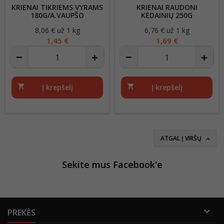
KRIENAI TIKRIEMS VYRAMS
KRIENAI RAUDONI
180G/A.VAUPŠO
KĖDAINIŲ 250G
8,06 € už 1 kg
Kaina
6,76 € už 1 kg
Kaina
1,45 €
1,69 €
shopping_cart
Į krepšelį
shopping_cart
Į krepšelį
ATGAL Į VIRŠŲ

Sekite mus Facebook'e

PREKĖS