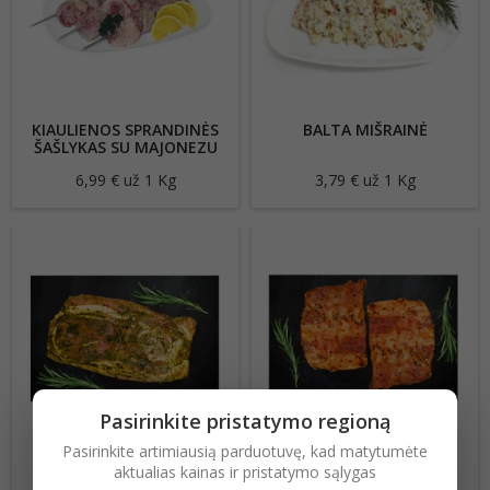
KIAULIENOS SPRANDINĖS
BALTA MIŠRAINĖ
ŠAŠLYKAS SU MAJONEZU
6,99 € už 1 Kg
Kaina
3,79 € už 1 Kg
Kaina
Pasirinkite pristatymo regioną
Pasirinkite artimiausią parduotuvę, kad matytumėte
MARINUOTA KIAULIENOS
MARINUOTI KIAULIENOS
aktualias kainas ir pristatymo sąlygas
MENTĖ SU KAULU
ŠONKAULIAI