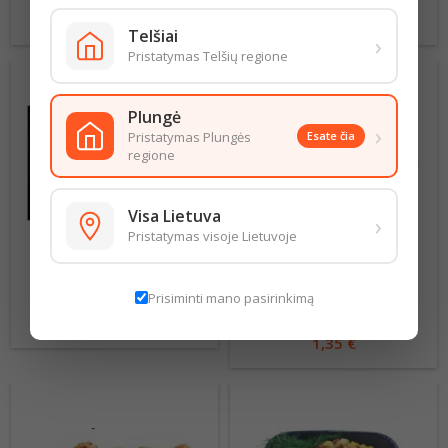
6,49 € už 1 Kg
Kaina
7,49 € už 1 Kg
Kaina
Telšiai
›
Pristatymas Telšių regione
Plungė
›
Pristatymas Plungės
Esate čia
regione
Visa Lietuva
›
Pristatymas visoje Lietuvoje
MARINUOTA KIAULIENOS
ŠNICELIS PUSGAMINIS
KARKA SU KAULU
1VNT (120G)
Prisiminti mano pasirinkimą
4,59 € už 1 Kg
Kaina
11,25 € už 1 kg
Kaina
1,35 €