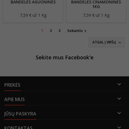
BANDELĖS AGUONINĖS
BANDELĖS CINAMONINĖS
1KG
7,59 € už 1 Kg
Kaina
7,59 € už 1 Kg
Kaina
1
2
3
Sekantis

ATGAL Į VIRŠŲ

Sekite mus Facebook'e

PREKĖS

APIE MUS

JŪSŲ PASKYRA

KONTAKTAS