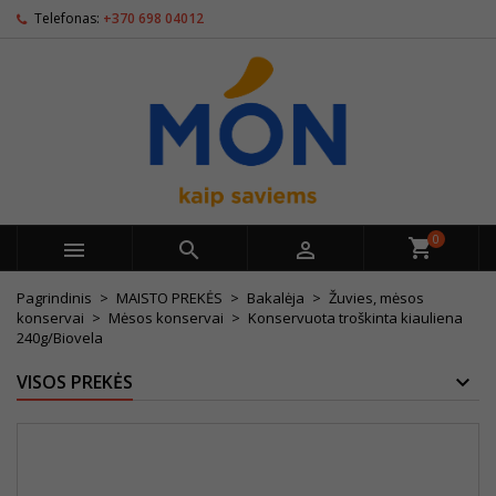
Telefonas:
+370 698 04012
0



Pagrindinis
MAISTO PREKĖS
Bakalėja
Žuvies, mėsos
konservai
Mėsos konservai
Konservuota troškinta kiauliena
240g/Biovela
VISOS PREKĖS