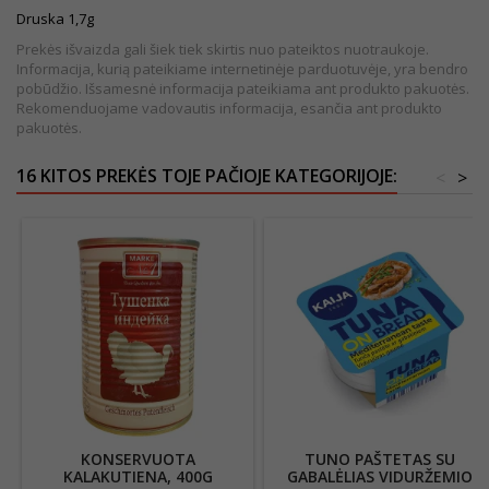
Druska 1,7
g
Prekės išvaizda gali šiek tiek skirtis nuo pateiktos nuotraukoje.
Informacija, kurią pateikiame internetinėje parduotuvėje, yra bendro
pobūdžio. Išsamesnė informacija pateikiama ant produkto pakuotės.
Rekomenduojame vadovautis informacija, esančia ant produkto
pakuotės.
16 KITOS PREKĖS TOJE PAČIOJE KATEGORIJOJE:
<
>
KONSERVUOTA
TUNO PAŠTETAS SU
KALAKUTIENA, 400G
GABALĖLIAS VIDURŽEMIO