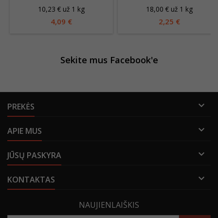
JŪROS REGIONO SKONIO
10,23 € už 1 kg
18,00 € už 1 kg
KAIJA 125G
4,09 €
2,25 €
Sekite mus Facebook'e

PREKĖS

APIE MUS

JŪSŲ PASKYRA

KONTAKTAS
NAUJIENLAIŠKIS