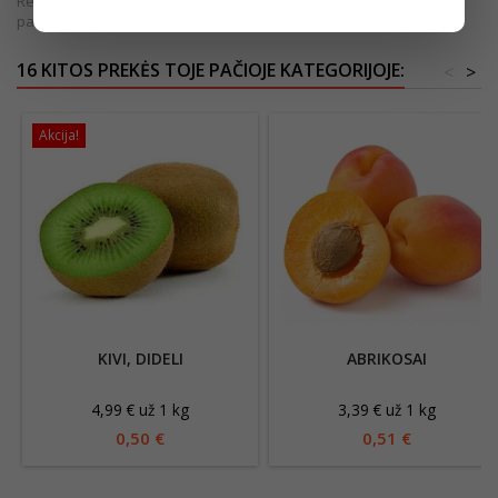
Rekomenduojame vadovautis informacija, esančia ant produkto
pakuotės.
16 KITOS PREKĖS TOJE PAČIOJE KATEGORIJOJE:
<
>
Akcija!
KIVI, DIDELI
ABRIKOSAI
4,99 € už 1 kg
3,39 € už 1 kg
0,50 €
0,51 €