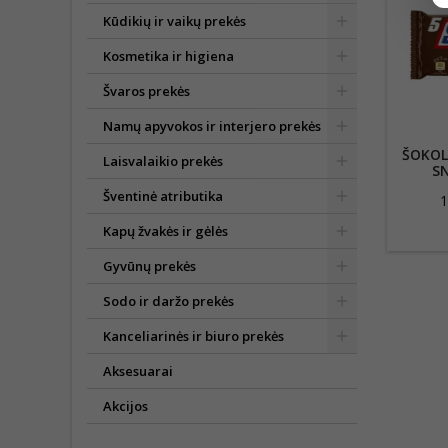
Kūdikių ir vaikų prekės
Kosmetika ir higiena
Švaros prekės
Namų apyvokos ir interjero prekės
ŠOKOL
Laisvalaikio prekės
SN
Šventinė atributika
1
Kapų žvakės ir gėlės
Gyvūnų prekės
Sodo ir daržo prekės
Kanceliarinės ir biuro prekės
Aksesuarai
Akcijos