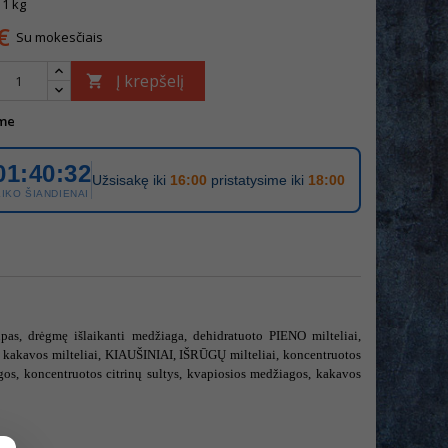
 1 kg
€
Su mokesčiais
Į krepšelį

me
01:40:32
Užsisakę iki
16:00
pristatysime iki
18:00
LIKO ŠIANDIENAI
rupas, drėgmę išlaikanti medžiaga, dehidratuoto PIENO milteliai,
i, kakavos milteliai, KIAUŠINIAI, IŠRŪGŲ milteliai, koncentruotos
gos, koncentruotos citrinų sultys, kvapiosios medžiagos, kakavos