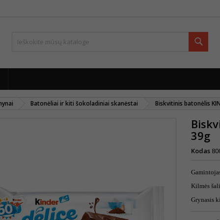
Paie
mynai
Batonėliai ir kiti šokoladiniai skanėstai
Biskvitinis batonėlis K
Biskv
39g
Kodas
80
Gamintoja
Kilmės šal
Grynasis k