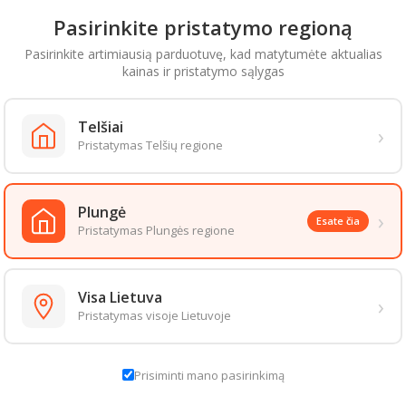
soje, vėsioje vietoje. Laikymo temperatūra: nuo +2°C iki +6°C.
Pasirinkite pristatymo regioną
Pasirinkite artimiausią parduotuvę, kad matytumėte aktualias
 VERTĖ (100G)
kainas ir pristatymo sąlygas
ertė 1901kJ/455kcal
2,6g
Telšiai
›
sočiųjų riebalų rūgščių 13,1g
Pristatymas Telšių regione
eniai 58,8g
cukrų 41g
Plungė
,5g
›
Esate čia
Pristatymas Plungės regione
6g
aizda gali šiek tiek skirtis nuo pateiktos nuotraukoje. Informacija, kurią 
 informacija pateikiama ant produkto pakuotės. Rekomenduojame vadovau
Visa Lietuva
›
Pristatymas visoje Lietuvoje
S PREKĖS TOJE PAČIOJE KATEGORIJOJE:
Prisiminti mano pasirinkimą