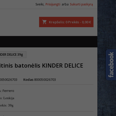
Sveiki,
Prisijungti
arba
Sukurti paskyrą
ška
Krepšelis
0
Prekės -
0,00 €
INDER DELICE 39g
itinis batonėlis KINDER DELICE
0050026703
Kodas
800050026703
Ferrero
s:
is: Lenkija
iekis: 39g