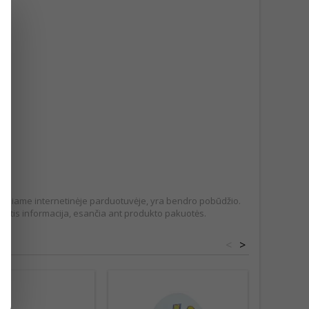
pateikiame internetinėje parduotuvėje, yra bendro pobūdžio.
tis informacija, esančia ant produkto pakuotės.
<
>