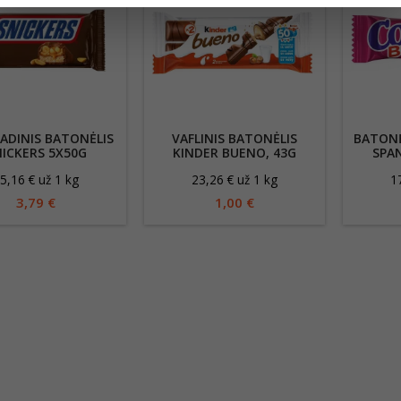
ADINIS BATONĖLIS
VAFLINIS BATONĖLIS
BATONĖ
ICKERS 5X50G
KINDER BUENO, 43G
SPA
5,16 € už 1 kg
23,26 € už 1 kg
1
3,79 €
1,00 €