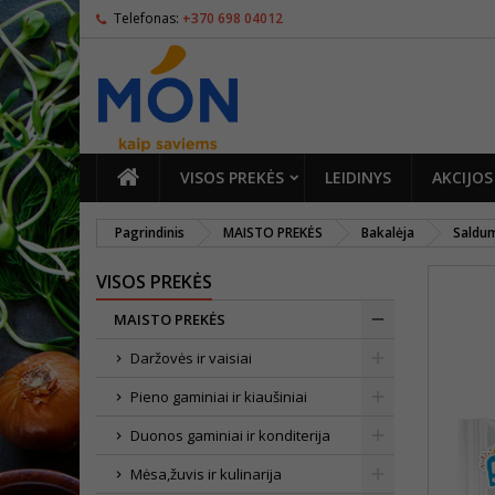
Telefonas:
+370 698 04012
PAGRINDINIS
VISOS PREKĖS
LEIDINYS
AKCIJOS
Pagrindinis
MAISTO PREKĖS
Bakalėja
Saldu
VISOS PREKĖS
MAISTO PREKĖS
Daržovės ir vaisiai
Pieno gaminiai ir kiaušiniai
Duonos gaminiai ir konditerija
Mėsa,žuvis ir kulinarija