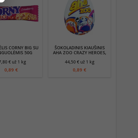
LIS CORNY BIG SU
ŠOKOLADINIS KIAUŠINIS
SALD
NGUOLĖMIS 50G
AHA ZOO CRAZY HEROES,
NOMEDA
20G
7,80 € už 1 kg
44,50 € už 1 kg
12
0,89 €
0,89 €