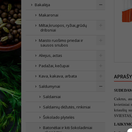
Bakalėja
Makaronai
Miltai,kruopos, ryžiai,grūdų
dribsniai
Maisto ruošimo priedai ir
sausos sriubos
Aliejus, actas
Padažai, kečupai
Kava, kakava, arbata
APRAŠ
Saldumynai
SUDEDAM
Saldainiai
Cukrus, au
kvietiniai
Saldainių dėžutės, rinkiniai
kriaušių s
SVIESTAS, 
Šokolado plytelės
LAIKYMO
Batonėliai ir kiti šokoladiniai