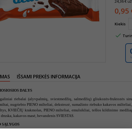
24,36 € už
0,95 
Kiekis

Turi
YMAS
IŠSAMI PREKĖS INFORMACIJA
OSIOSIOS DALYS
galiniai riebalai (alyvpalmių, sviestmedžių, salmedžių) gliukozės-fruktozės si
 miltai, nugriebto PIENO milteliai, dekstrozė, sumažinto riebuko kakavos miltelia
ultys, KVIEČIŲ krakmolas, PIENO milteliai, emulsikliai, tešlos kildinimo medžia
druska, kakavos masė, bevandenis SVIESTAS.
 SĄLYGOS