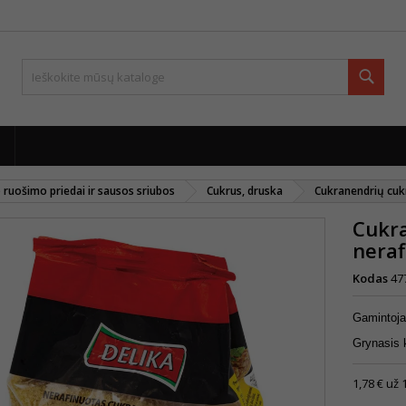
Paie
 ruošimo priedai ir sausos sriubos
Cukrus, druska
Cukranendrių cuk
Cukra
neraf
Kodas
47
Gamintoj
Grynasis 
1,78 € už 