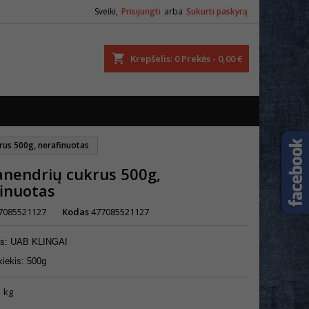
Sveiki,
Prisijungti
arba
Sukurti paskyrą
ška
Krepšelis
0
Prekės -
0,00 €
rus 500g, nerafinuotas
nendrių cukrus 500g,
inuotas
7085521127
Kodas
477085521127
as: UAB KLINGAI
kiekis: 500g
1 kg