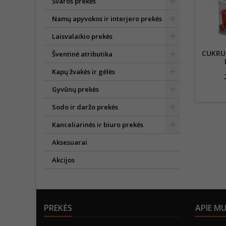
Švaros prekės
Namų apyvokos ir interjero prekės
Laisvalaikio prekės
CUKRU
Šventinė atributika
Kapų žvakės ir gėlės
Gyvūnų prekės
Sodo ir daržo prekės
Kanceliarinės ir biuro prekės
Aksesuarai
Akcijos
PREKĖS
APIE M