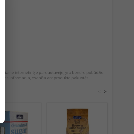
pateikiame internetinėje parduotuvėje, yra bendro pobūdžio.
tis informacija, esančia ant produkto pakuotės.
<
>