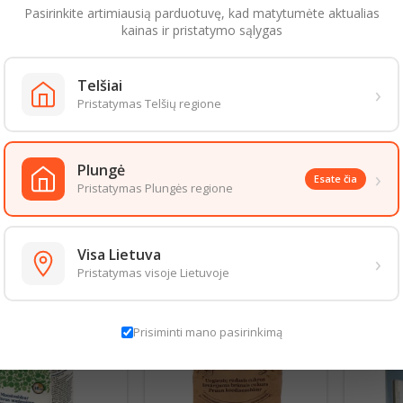
GUMO VERTĖ (100G)
Pasirinkite artimiausią parduotuvę, kad matytumėte aktualias
kainas ir pristatymo sąlygas
ertė 1683kJ/396kcal
g
Telšiai
›
sočiųjų riebalų rūgščių 0g
Pristatymas Telšių regione
eniai 99g
cukrų 99g
g
Plungė
›
Esate čia
Pristatymas Plungės regione
aizda gali šiek tiek skirtis nuo pateiktos nuotraukoje. Informacija, kurią 
 informacija pateikiama ant produkto pakuotės. Rekomenduojame vadovau
Visa Lietuva
›
S PREKĖS TOJE PAČIOJE KATEGORIJOJE:
Pristatymas visoje Lietuvoje
Prisiminti mano pasirinkimą