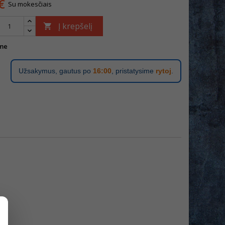
€
Su mokesčiais
Į krepšelį

me
Užsakymus, gautus po
16:00
, pristatysime
rytoj
.