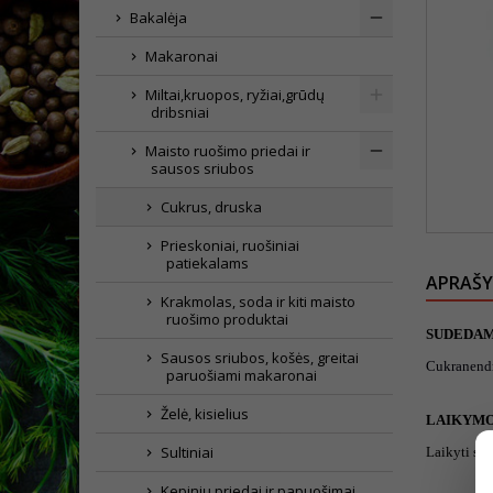
Bakalėja
Makaronai
Miltai,kruopos, ryžiai,grūdų
dribsniai
Maisto ruošimo priedai ir
sausos sriubos
Cukrus, druska
Prieskoniai, ruošiniai
patiekalams
APRAŠ
Krakmolas, soda ir kiti maisto
ruošimo produktai
SUDEDAM
Sausos sriubos, košės, greitai
Cukranendr
paruošiami makaronai
Želė, kisielius
LAIKYMO
Sultiniai
Laikyti sau
Kepinių priedai ir papuošimai