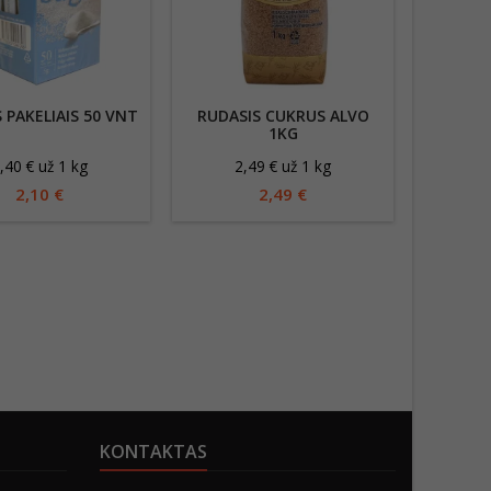
 PAKELIAIS 50 VNT
RUDASIS CUKRUS ALVO
BIRI C
1KG
,40 € už 1 kg
2,49 € už 1 kg
2
2,10 €
2,49 €
KONTAKTAS