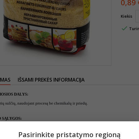
0,89 
Kiekis

Turi
YMAS
IŠSAMI PREKĖS INFORMACIJA
OSIOS DALYS:
ių sulčių, naudojant procesą be chemikalų ir priedų.
 SĄLYGOS:
soje, vėsioje vietoje.
Pasirinkite pristatymo regioną