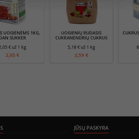
S UOGIENĖMS 1KG,
UOGIENIŲ RUDASIS
CUKRUS
DAN SUKKER
CUKRANENDRIŲ CUKRUS
SU PEKTINU 500G
2,05 € už 1 kg
5,18 € už 1 kg
8
2,05 €
2,59 €
US
JŪSŲ PASKYRA