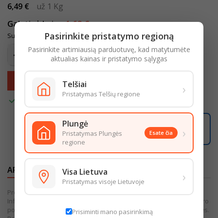
6,49 €
už 1 Kg
Galutinė kaina
1,62 €
Pasirinkite pristatymo regioną
Su mokesčiais
Pasirinkite artimiausią parduotuvę, kad matytumėte
aktualias kainas ir pristatymo sąlygas
Įdėti į krepšelį

Telšiai
›
Pristatymas Telšių regione

Turime
Plungė
05:14:58
›
Užsisakę iki
16:00
pristatysime iki
18:00
Pristatymas Plungės
Esate čia
LIKO ŠIANDIENAI
regione
APRAŠYMAS
IŠSAMI PREKĖS INFORMACIJA
Visa Lietuva
›
Pristatymas visoje Lietuvoje
Prekės išvaizda gali šiek tiek skirtis nuo pateiktos nuotraukoje.
Informacija, kurią pateikiame internetinėje parduotuvėje, yra bendro
pobūdžio. Išsamesnė informacija pateikiama ant produkto pakuotės.
Prisiminti mano pasirinkimą