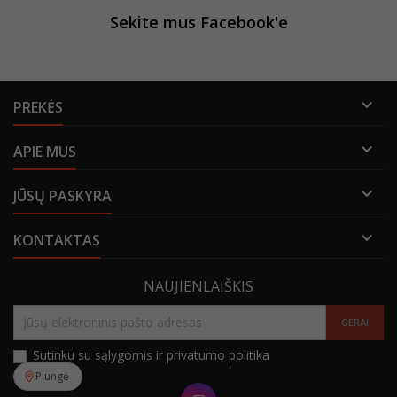
Sekite mus Facebook'e

PREKĖS

APIE MUS

JŪSŲ PASKYRA

KONTAKTAS
NAUJIENLAIŠKIS
Sutinku su sąlygomis ir privatumo politika
Plungė