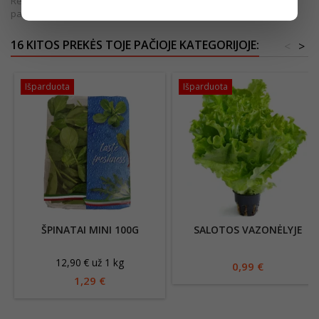
Rekomenduojame vadovautis informacija, esančia ant produkto
pakuotės.
16 KITOS PREKĖS TOJE PAČIOJE KATEGORIJOJE:
<
>
Išparduota
Išparduota
ŠPINATAI MINI 100G
SALOTOS VAZONĖLYJE
12,90 € už 1 kg
0,99 €
1,29 €