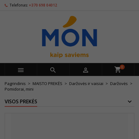
Telefonas:
+370 698 04012
0



Pagrindinis
MAISTO PREKĖS
Daržovės ir vaisiai
Daržovės
Pomidorai, mini
VISOS PREKĖS