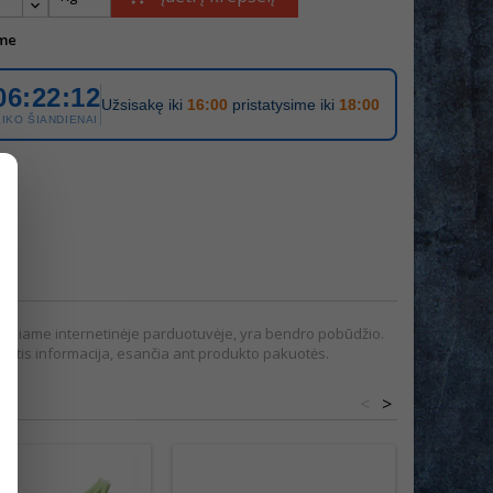
me
06:22:12
Užsisakę iki
16:00
pristatysime iki
18:00
LIKO ŠIANDIENAI
pateikiame internetinėje parduotuvėje, yra bendro pobūdžio.
tis informacija, esančia ant produkto pakuotės.
<
>