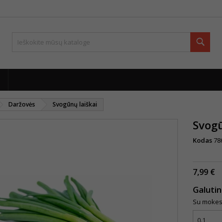
Paie
Daržovės
Svogūnų laiškai
Svogū
Kodas
78
7,99 €
Galuti
Su mokes