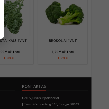
STAI KALE 1VNT
BROKOLIAI 1VNT
RID
,99 € už 1 vnt
1,79 € už 1 vnt
2
1,99 €
1,79 €
KONTAKTAS
UAB S.Jurkus ir partneriai
J. Tumo-Vaižganto g. 116, Plunge, 90143