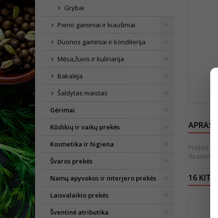
Grybai
Pieno gaminiai ir kiaušiniai
Duonos gaminiai ir konditerija
Mėsa,žuvis ir kulinarija
Bakalėja
Šaldytas maistas
Gėrimai
APRAŠ
Kūdikių ir vaikų prekės
Kosmetika ir higiena
Prekės išv
Išsamesnė
Švaros prekės
16 KITO
Namų apyvokos ir interjero prekės
Laisvalaikio prekės
Šventinė atributika