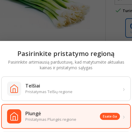

Turi
Pasirinkite pristatymo regioną
Pasirinkite artimiausią parduotuvę, kad matytumėte aktualias
kainas ir pristatymo sąlygas
YMAS
IŠSAMI PREKĖS INFORMACIJA
Telšiai
›
aizda gali šiek tiek skirtis nuo pateiktos nuotraukoje. Informacija, kurią 
Pristatymas Telšių regione
 informacija pateikiama ant produkto pakuotės. Rekomenduojame vadovau
S PREKĖS TOJE PAČIOJE KATEGORIJOJE:
Plungė
›
Esate čia
Pristatymas Plungės regione
Akcija!