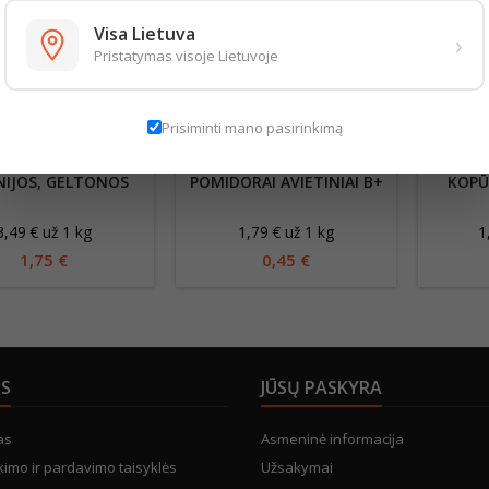
Visa Lietuva
›
Pristatymas visoje Lietuvoje
Prisiminti mano pasirinkimą
NIJOS, GELTONOS
POMIDORAI AVIETINIAI B+
KOPŪ
3,49 € už 1 kg
1,79 € už 1 kg
1
1,75 €
0,45 €
US
JŪSŲ PASKYRA
as
Asmeninė informacija
kimo ir pardavimo taisyklės
Užsakymai