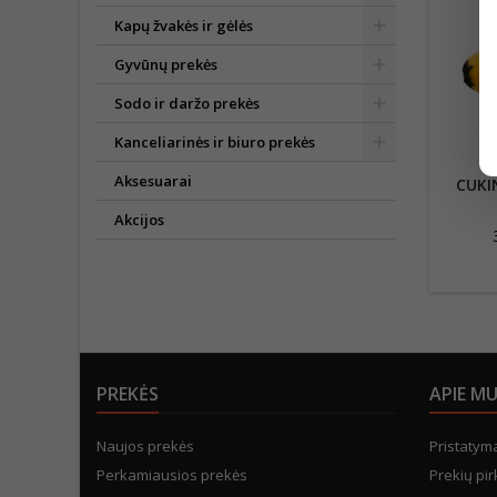
Kapų žvakės ir gėlės
Gyvūnų prekės
Sodo ir daržo prekės
Kanceliarinės ir biuro prekės
Aksesuarai
CUKI
Akcijos
PREKĖS
APIE M
Naujos prekės
Pristatym
Perkamiausios prekės
Prekių pir