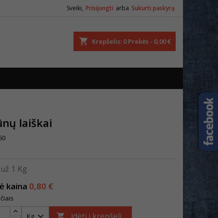
Sveiki,
Prisijungti
arba
Sukurti paskyrą
ška
Krepšelis
0
Prekės -
0,00 €
nų laiškai
60
už 1 Kg
nė kaina
0,80 €
čiais
Įdėti į krepšelį
