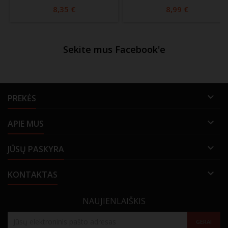
8,35 €
8,99 €
Sekite mus Facebook'e

PREKĖS

APIE MUS

JŪSŲ PASKYRA

KONTAKTAS
NAUJIENLAIŠKIS