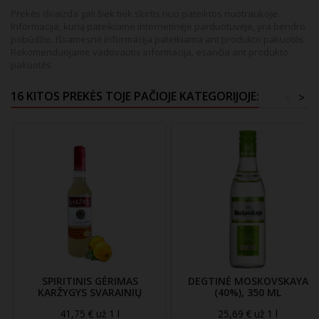
Prekės išvaizda gali šiek tiek skirtis nuo pateiktos nuotraukoje.
Informacija, kurią pateikiame internetinėje parduotuvėje, yra bendro
pobūdžio. Išsamesnė informacija pateikiama ant produkto pakuotės.
Rekomenduojame vadovautis informacija, esančia ant produkto
pakuotės.
16 KITOS PREKĖS TOJE PAČIOJE KATEGORIJOJE:
<
>
SPIRITINIS GĖRIMAS
DEGTINĖ MOSKOVSKAYA
KARŽYGYS SVARAINIŲ
(40%), 350 ML
SKONIO (32%), 500 ML
41,75 € už 1 l
25,69 € už 1 l