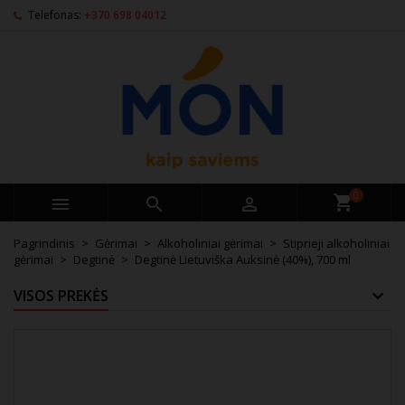
Telefonas:
+370 698 04012
0



Pagrindinis
Gėrimai
Alkoholiniai gėrimai
Stiprieji alkoholiniai
gėrimai
Degtinė
Degtinė Lietuviška Auksinė (40%), 700 ml
VISOS PREKĖS