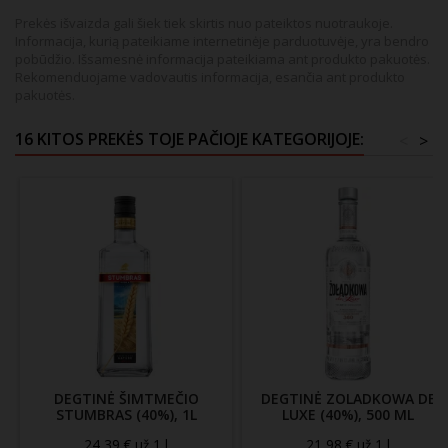
Prekės išvaizda gali šiek tiek skirtis nuo pateiktos nuotraukoje.
Informacija, kurią pateikiame internetinėje parduotuvėje, yra bendro
pobūdžio. Išsamesnė informacija pateikiama ant produkto pakuotės.
Rekomenduojame vadovautis informacija, esančia ant produkto
pakuotės.
16 KITOS PREKĖS TOJE PAČIOJE KATEGORIJOJE:
<
>
DEGTINĖ ŠIMTMEČIO
DEGTINĖ ZOLADKOWA DE
STUMBRAS (40%), 1L
LUXE (40%), 500 ML
24,39 € už 1 l
21,98 € už 1 l