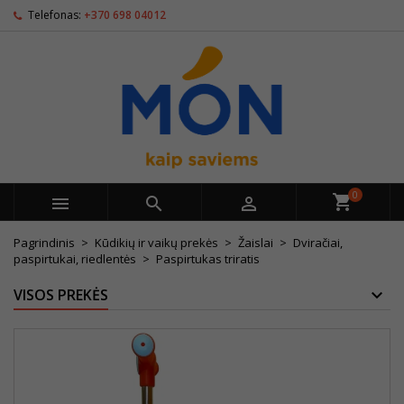
Telefonas:
+370 698 04012
0



Pagrindinis
Kūdikių ir vaikų prekės
Žaislai
Dviračiai,
paspirtukai, riedlentės
Paspirtukas triratis
VISOS PREKĖS