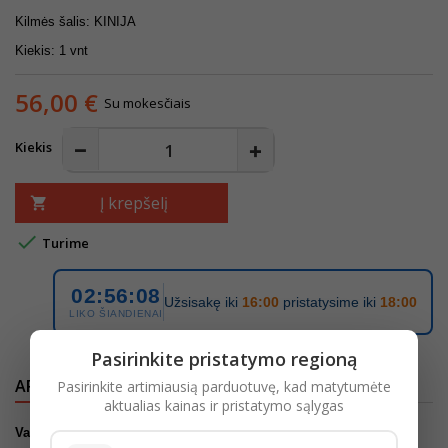
Kilmės šalis: KINIJA
Kiekis: 1 vnt
56,00 €
Su mokesčiais
Kiekis
Į krepšelį


Turime
02:56:08
Užsisakę iki
16:00
pristatysime iki
18:00
LIKO ŠIANDIENAI
Pasirinkite pristatymo regioną
APRAŠYMAS
IŠSAMI PREKĖS INFORMACIJA
Pasirinkite artimiausią parduotuvę, kad matytumėte
aktualias kainas ir pristatymo sąlygas
Vaikiškas triratukas paspirtukas – reguliuojamas iki 76 cm