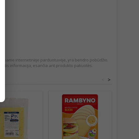
pateikiame internetinėje parduotuvėje, yra bendro pobūdžio.
tis informacija, esančia ant produkto pakuotės.
<
>