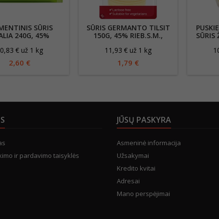
MENTINIS SŪRIS
SŪRIS GERMANTO TILSIT
PUSKI
ALIA 240G, 45%
150G, 45% RIEB.S.M.,
SŪRIS
.S.M., FASUOTAS
PJAUSTYTAS
0,83 € už 1 kg
11,93 € už 1 kg
1
2,60 €
1,79 €
US
JŪSŲ PASKYRA
as
Asmeninė informacija
kimo ir pardavimo taisyklės
Užsakymai
Kredito kvitai
Adresai
Mano perspėjimai