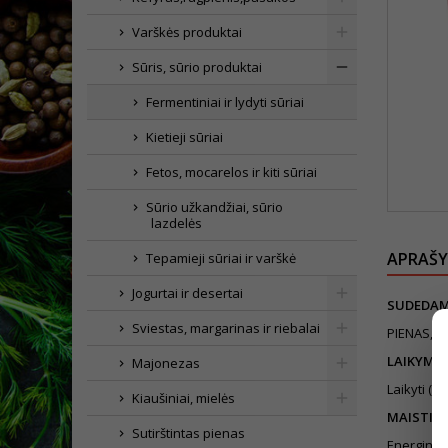
Varškės produktai
Sūris, sūrio produktai
Fermentiniai ir lydyti sūriai
Kietieji sūriai
Fetos, mocarelos ir kiti sūriai
Sūrio užkandžiai, sūrio
lazdelės
APRAŠ
Tepamieji sūriai ir varškė
Jogurtai ir desertai
SUDEDAM
Sviestas, margarinas ir riebalai
PIENAS, d
LAIKYMO
Majonezas
Laikyti (
Kiaušiniai, mielės
MAISTINĖ
Sutirštintas pienas
Energinė 