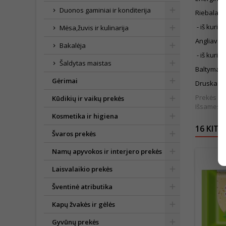
Duonos gaminiai ir konditerija
Riebalai 2
- iš kurių
Mėsa,žuvis ir kulinarija
Angliavan
Bakalėja
- iš kurių
Šaldytas maistas
Baltymai 
Gėrimai
Druska 2.
Prekės išv
Kūdikių ir vaikų prekės
Išsamesnė
Kosmetika ir higiena
16 KITO
Švaros prekės
Namų apyvokos ir interjero prekės
Laisvalaikio prekės
Šventinė atributika
Kapų žvakės ir gėlės
Gyvūnų prekės