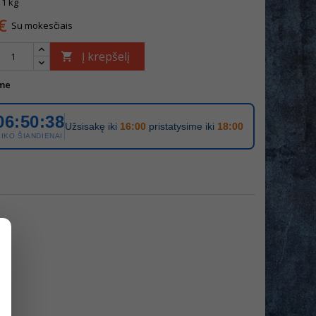
 1 kg
€
Su mokesčiais
Į krepšelį

me
06:50:38
Užsisakę iki
16:00
pristatysime iki
18:00
LIKO ŠIANDIENAI