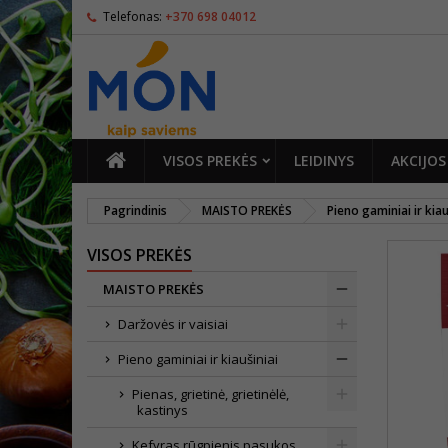
Telefonas:
+370 698 04012
PAGRINDINIS
VISOS PREKĖS
LEIDINYS
AKCIJOS
Pagrindinis
MAISTO PREKĖS
Pieno gaminiai ir kiau
VISOS PREKĖS
MAISTO PREKĖS
Daržovės ir vaisiai
Pieno gaminiai ir kiaušiniai
Pienas, grietinė, grietinėlė,
kastinys
Kefyras,rūgpienis,pasukos