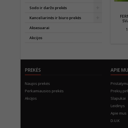
Sodo ir daržo prekės
FER
Kanceliarinės ir biuro prekės
SV
RIEB
Aksesuarai
1
Akcijos
PREKĖS
APIE M
Naujos prekės
Pristatym
Perkamiausios prekės
Prekių pir
Akcijos
Slapukai
Leidinys
Apie mus
D.U.K