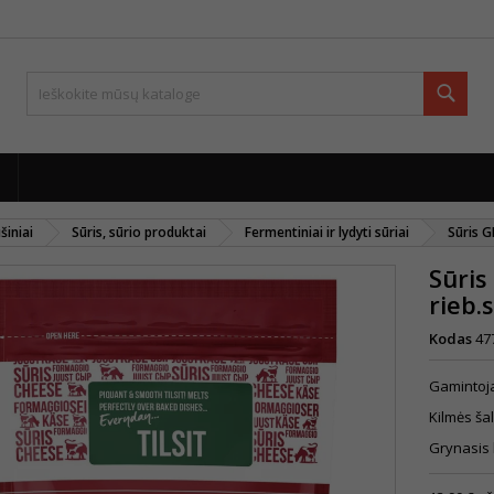
Paie
šiniai
Sūris, sūrio produktai
Fermentiniai ir lydyti sūriai
Sūris 
Sūri
rieb.
Kodas
47
Gamintoja
Kilmės šal
Grynasis 