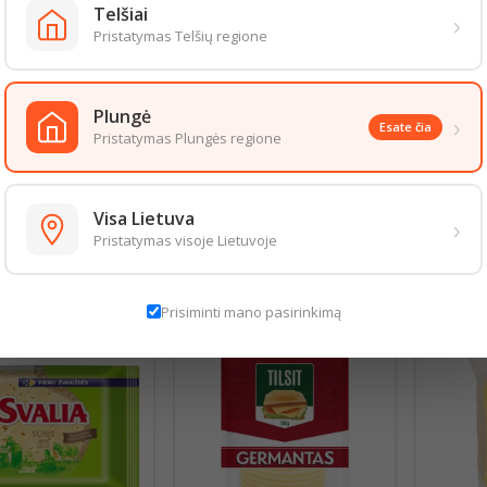
Telšiai
›
6.1g
Pristatymas Telšių regione
 sočiųjų riebalų rūgščių 17.0g
deniai 0.2g
Plungė
›
 cukrų 0g
Esate čia
Pristatymas Plungės regione
27.0g
0g.
aizda gali šiek tiek skirtis nuo pateiktos nuotraukoje. Informacija, kurią 
Visa Lietuva
›
 informacija pateikiama ant produkto pakuotės. Rekomenduojame vadovau
Pristatymas visoje Lietuvoje
S PREKĖS TOJE PAČIOJE KATEGORIJOJE:
Prisiminti mano pasirinkimą