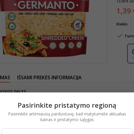
13,90 € už
1,39 
Kiekis

Turi
YMAS
IŠSAMI PREKĖS INFORMACIJA
OSIOS DALYS
ruska, RAUGAS, fermentas.
Pasirinkite pristatymo regioną
 SĄLYGOS
Pasirinkite artimiausią parduotuvę, kad matytumėte aktualias
0..- +6)°C temperatūroje. Supakuotas naudojant apsaugines dujas.
kainas ir pristatymo sąlygas
 VERTĖ (100G)
vertė 1428kJ/344kcal