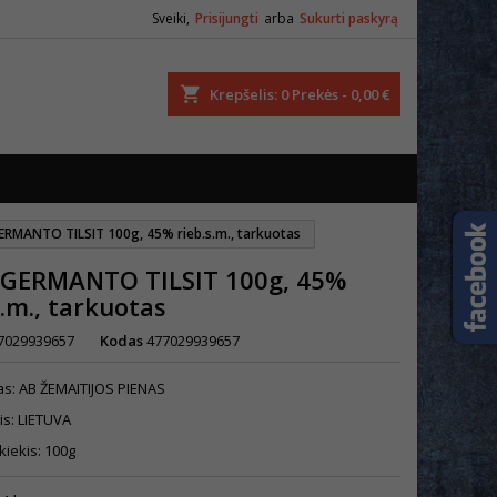
Sveiki,
Prisijungti
arba
Sukurti paskyrą
ška
Krepšelis
0
Prekės -
0,00 €
GERMANTO TILSIT 100g, 45% rieb.s.m., tarkuotas
s GERMANTO TILSIT 100g, 45%
s.m., tarkuotas
7029939657
Kodas
477029939657
s: AB ŽEMAITIJOS PIENAS
is: LIETUVA
kiekis: 100g