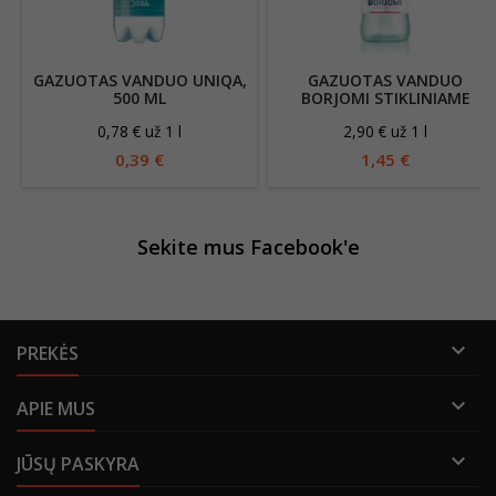
GAZUOTAS VANDUO UNIQA,
GAZUOTAS VANDUO
500 ML
BORJOMI STIKLINIAME
BUTELYJE, 500 ML
0,78 € už 1 l
2,90 € už 1 l
0,39 €
1,45 €
Sekite mus Facebook'e

PREKĖS

APIE MUS

JŪSŲ PASKYRA