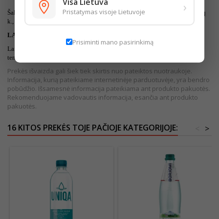
Visa Lietuva
›
Pristatymas visoje Lietuvoje
Šaltinis „Uniqa“, gręžinio Nr. 55684. Šaltinio naudojimo vietovė: Gerdašių
k., Druskininkai.
LAIKYMO SĄLYGOS
Prisiminti mano pasirinkimą
Laikyti apsaugotą nuo tiesioginių saulės spindulių, esant +2°C iki +25°C
temperatūroje.
Prekės išvaizda gali šiek tiek skirtis nuo pateiktos nuotraukoje.
Informacija, kurią pateikiame internetinėje parduotuvėje, yra bendro
pobūdžio. Išsamesnė informacija pateikiama ant produkto pakuotės.
Rekomenduojame vadovautis informacija, esančia ant produkto
pakuotės.
16 KITOS PREKĖS TOJE PAČIOJE KATEGORIJOJE:
<
>