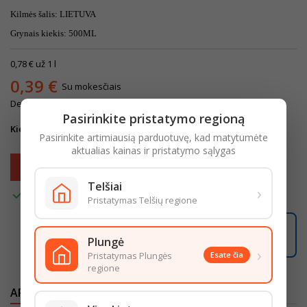
Kilmės šalis: LIETUVA
Grynais kiekis: 500ML
0,78 € už 1 l
0,39 €
Su mokesčiais
Depozito kaina: 0,10 € (su mok.)
Pasirinkite pristatymo regioną
Kiekis
Pasirinkite artimiausią parduotuvę, kad matytumėte
aktualias kainas ir pristatymo sąlygas
Į krepšelį

Telšiai
›

Turime
Pristatymas Telšių regione
09:01:14
Užsisakę iki
16:00
pristatysime iki
18:00
Plungė
LIKO ŠIANDIENAI
›
Pristatymas Plungės
Esate čia
regione
APRAŠYMAS
IŠSAMI PREKĖS INFORMACIJA