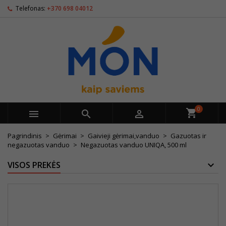
Telefonas:
+370 698 04012
0



Pagrindinis
Gėrimai
Gaivieji gėrimai,vanduo
Gazuotas ir
negazuotas vanduo
Negazuotas vanduo UNIQA, 500 ml
VISOS PREKĖS