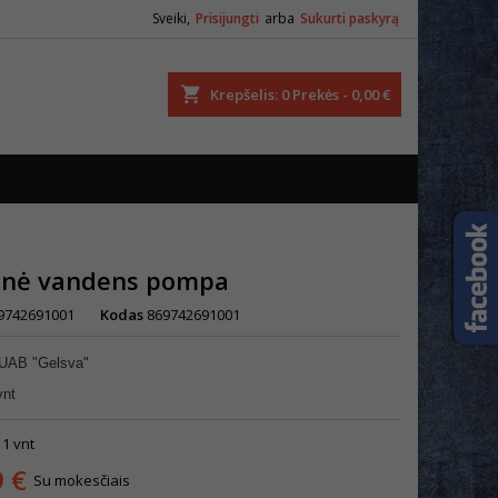
Sveiki,
Prisijungti
arba
Sukurti paskyrą
ška
Krepšelis
0
Prekės -
0,00 €
inė vandens pompa
9742691001
Kodas
869742691001
 UAB "Gelsva"
vnt
 1 vnt
9 €
Su mokesčiais