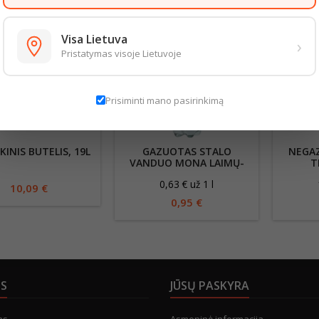
Visa Lietuva
›
Pristatymas visoje Lietuvoje
Prisiminti mano pasirinkimą
KINIS BUTELIS, 19L
GAZUOTAS STALO
NEGA
VANDUO MONA LAIMŲ-
T
CITRINŲ SKONIO, 1,5L
0,63 € už 1 l
10,09 €
0,95 €
US
JŪSŲ PASKYRA
as
Asmeninė informacija