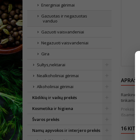
Energiniai gėrimai
Gazuotas ir negazuotas
vanduo
Gazuoti vaisvandeniai
Negazuoti vaisvandeniai
Gira
Sultys,nektarai
Nealkoholiniai gėrimai
APRAŠ
Alkoholiniai gėrimai
Rankinė v
Kūdikių ir vaikų prekės
tinkama n
Kosmetika ir higiena
Prekės išv
Išsamesnė
Švaros prekės
16 KITO
Namų apyvokos ir interjero prekės