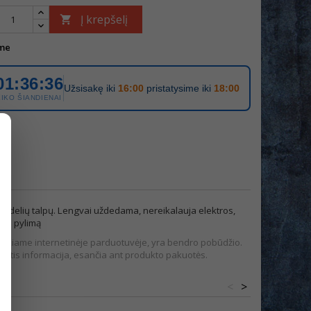
Į krepšelį

me
01:36:36
Užsisakę iki
16:00
pristatysime iki
18:00
LIKO ŠIANDIENAI
idelių talpų. Lengvai uždedama, nereikalauja elektros,
ens pylimą
pateikiame internetinėje parduotuvėje, yra bendro pobūdžio.
tis informacija, esančia ant produkto pakuotės.
<
>