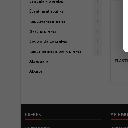
Laisvalaikio prekės
Šventinė atributika
Kapų žvakės ir gėlės
Gyvūnų prekės
Sodo ir daržo prekės
Kanceliarinės ir biuro prekės
PLASTI
Aksesuarai
Akcijos
PREKĖS
APIE M
Naujos prekės
Pristatym