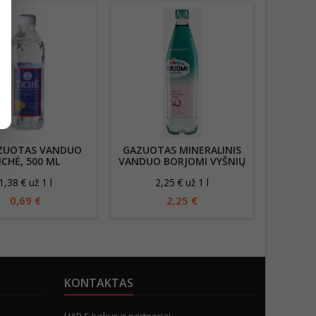
ZUOTAS VANDUO
GAZUOTAS MINERALINIS
NEGAZ
ICHĖ, 500 ML
VANDUO BORJOMI VYŠNIŲ
IR GRANATŲ SKONIO, 1L
1,38 € už 1 l
2,25 € už 1 l
0
0,69 €
2,25 €
KONTAKTAS
UAB S.Jurkus ir partneriai