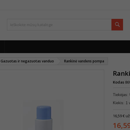
Paie
Gazuotas ir negazuotas vanduo
Rankinė vandens pompa
Rank
Kodas
86
Tiekėjas:
Kiekis: 1 
16,59 € už
16,5