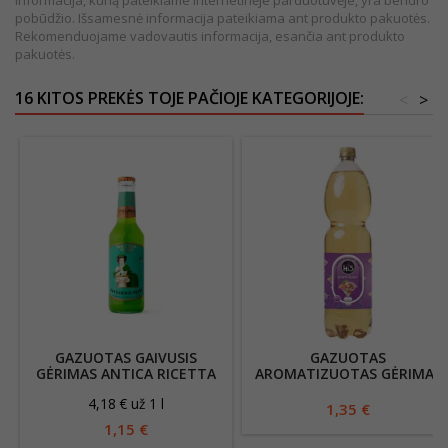
Informacija, kurią pateikiame internetinėje parduotuvėje, yra bendro
pobūdžio. Išsamesnė informacija pateikiama ant produkto pakuotės.
Rekomenduojame vadovautis informacija, esančia ant produkto
pakuotės.
16 KITOS PREKĖS TOJE PAČIOJE KATEGORIJOJE:
<
>
GAZUOTAS GAIVUSIS
GAZUOTAS
GĖRIMAS ANTICA RICETTA
AROMATIZUOTAS GĖRIMAS
SICILIANA MANDARINO
HI5 KREM-SODA 1,5L
4,18 € už 1 l
VERDE 275ML
1,35 €
1,15 €