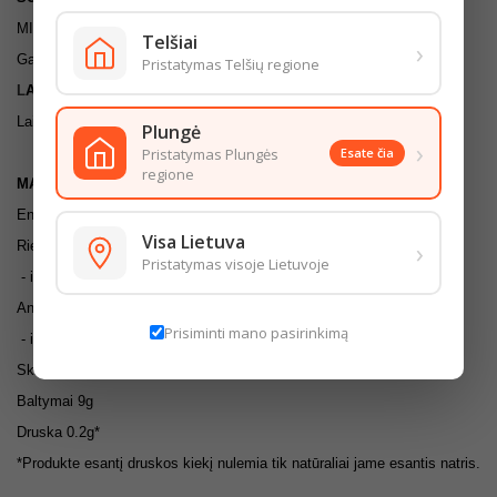
MIEŽIŲ dribsniai
Telšiai
›
Galimi GLITIMO pėdsakai.
Pristatymas Telšių regione
L
AI
KYMO SĄLYGOS:
Laikyti sausose, švariose, gerai vėdinamose patalpose.
Plungė
›
Pristatymas Plungės
Esate čia
regione
MAISTINGUMO VERTĖ (100G)
Energinė vertė 1430/339kcal
Visa Lietuva
›
Riebalai 2g
Pristatymas visoje Lietuvoje
- iš kurių sočiųjų riebalų rūgščių 0,3g
Angliavandeniai 66g
Prisiminti mano pasirinkimą
- iš kurių cukrų 0,3g
Skaidulinės medžiagos 10,4g
Baltymai 9g
Druska 0.2g
*
*P
rodukte esantį druskos kiekį nulemia tik natūraliai jame esantis natris.