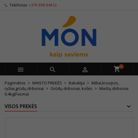
Telefonas:
+370 698 04012
0



Pagrindinis
MAISTO PREKĖS
Bakalėja
Miltai,kruopos,
ryžiai,grūdų dribsniai
Grūdų dribsniai, košės
Miežių dribsniai
0.4kg(Fasma)
VISOS PREKĖS