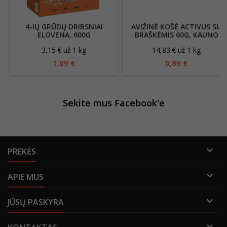
4-IŲ GRŪDŲ DRIBSNIAI
AVIŽINĖ KOŠĖ ACTIVUS SU
ELOVENA, 600G
BRAŠKĖMIS 60G, KAUNO
GRŪDAI
3,15 € už 1 kg
14,83 € už 1 kg
1,89 €
0,89 €
Sekite mus Facebook'e

PREKĖS

APIE MUS

JŪSŲ PASKYRA
