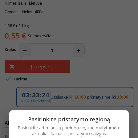
Kilmės šalis: Lietuva
Grynasis kiekis: 400g
1,38 € už 1 kg
0,55 €
Su mokesčiais
Kiekis
Į krepšelį


Turime
03:33:24
Užsisakę iki
16:00
pristatysime iki
18:00
LIKO ŠIANDIENAI
Pasirinkite pristatymo regioną
APRAŠYMAS
IŠSAMI PREKĖS INFORMACIJA
Pasirinkite artimiausią parduotuvę, kad matytumėte
aktualias kainas ir pristatymo sąlygas
SUDEDAMOSIOS
DALYS
: