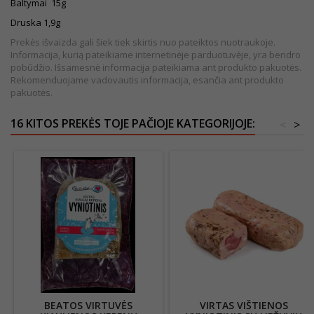
Baltymai 15g
Druska 1,9g
Prekės išvaizda gali šiek tiek skirtis nuo pateiktos nuotraukoje.
Informacija, kurią pateikiame internetinėje parduotuvėje, yra bendro
pobūdžio. Išsamesnė informacija pateikiama ant produkto pakuotės.
Rekomenduojame vadovautis informacija, esančia ant produkto
pakuotės.
16 KITOS PREKĖS TOJE PAČIOJE KATEGORIJOJE:
<
>
BEATOS VIRTUVĖS
VIRTAS VIŠTIENOS