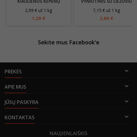
KIAULIENOS KEPENŲ
VYNIOTINIS SU LIEŽUVIU
VYNIOTINIS, VIRTAS A.R.
"ROKIŠKIO" , VAK.
2,99 € už 1 kg
7,15 € už 1 kg
~400G
1,20 €
2,86 €
Sekite mus Facebook'e

PREKĖS

APIE MUS

JŪSŲ PASKYRA

KONTAKTAS
NAUJIENLAIŠKIS