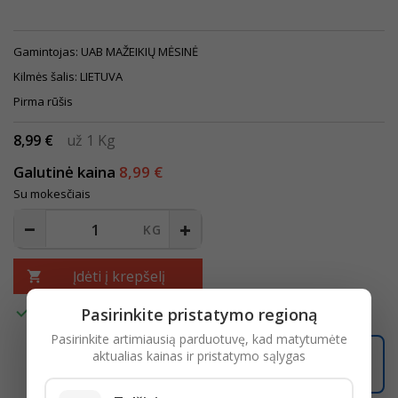
Gamintojas: UAB MAŽEIKIŲ MĖSINĖ
Kilmės šalis: LIETUVA
Pirma rūšis
8,99 €
už 1 Kg
Galutinė kaina
8,99 €
Su mokesčiais
Įdėti į krepšelį


Pasirinkite pristatymo regioną
Turime
Pasirinkite artimiausią parduotuvę, kad matytumėte
aktualias kainas ir pristatymo sąlygas
14:50:06
Užsisakę iki
16:00
pristatysime iki
18:00
LIKO ŠIANDIENAI