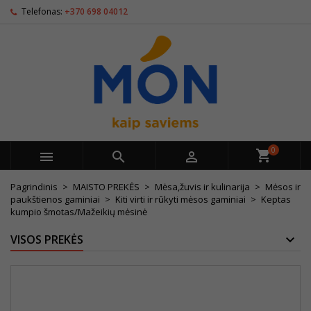
Telefonas:
+370 698 04012
0



Pagrindinis
MAISTO PREKĖS
Mėsa,žuvis ir kulinarija
Mėsos ir
paukštienos gaminiai
Kiti virti ir rūkyti mėsos gaminiai
Keptas
kumpio šmotas/Mažeikių mėsinė
VISOS PREKĖS