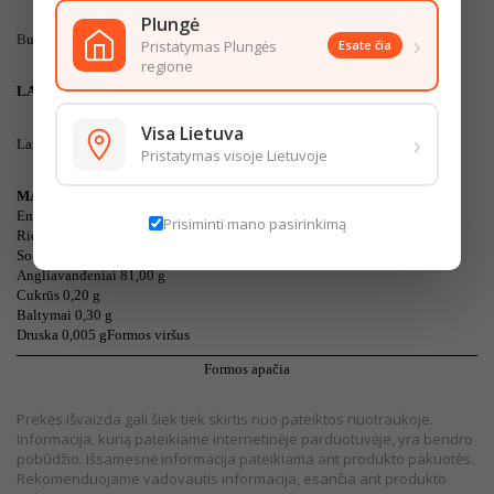
Plungė
›
B
ulvių krakmolas.
Pristatymas Plungės
Esate čia
regione
LAIKYMO SĄLYGOS
Visa Lietuva
›
Laikymo temperatūra: nuo 0°C iki 25°C.
Pristatymas visoje Lietuvoje
MAISTINĖ VERTĖ (100 g/ml)
Energinė vertė 1377,00 kJ / 324,00 Kcal
Prisiminti mano pasirinkimą
Riebalai 0,10 g
Sočiosios riebalų rūgštys 0,1 g
Angliavandeniai 81,00 g
Cukrūs 0,20 g
Baltymai 0,30 g
Druska 0,005 g
Formos viršus
Formos apačia
Prekės išvaizda gali šiek tiek skirtis nuo pateiktos nuotraukoje.
Informacija, kurią pateikiame internetinėje parduotuvėje, yra bendro
pobūdžio. Išsamesnė informacija pateikiama ant produkto pakuotės.
Rekomenduojame vadovautis informacija, esančia ant produkto