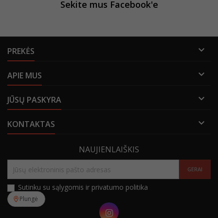
Sekite mus Facebook'e

PREKĖS

APIE MUS

JŪSŲ PASKYRA

KONTAKTAS
NAUJIENLAIŠKIS
Sutinku su sąlygomis ir privatumo politika
Plungė
Instagram