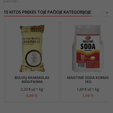
pakuotės.
15 KITOS PREKĖS TOJE PAČIOJE KATEGORIJOJE:
<
>
BULVIŲ KRAKMOLAS
MAISTINĖ SODA KORNIS
400G/FASMA
1KG
2,23 € už 1 kg
1,69 € už 1 kg
0,89 €
1,69 €