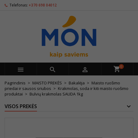
Telefonas:
+370 698 04012
0



Pagrindinis
MAISTO PREKĖS
Bakalėja
Maisto ruošimo
priedai ir sausos sriubos
Krakmolas, soda ir kiti maisto ruošimo
produktai
Bulvių krakmolas SAUDA 1kg
VISOS PREKĖS