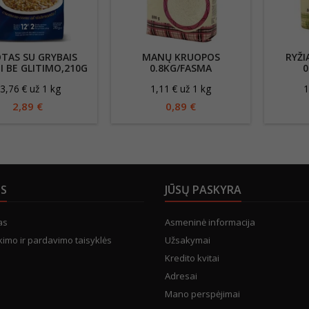
OTAS SU GRYBAIS
MANŲ KRUOPOS
RYŽI
I BE GLITIMO,210G
0.8KG/FASMA
0
3,76 € už 1 kg
1,11 € už 1 kg
1
2,89 €
0,89 €
US
JŪSŲ PASKYRA
as
Asmeninė informacija
kimo ir pardavimo taisyklės
Užsakymai
Kredito kvitai
Adresai
Mano perspėjimai