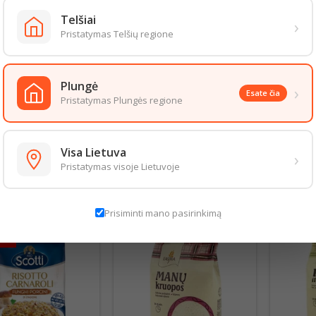
7g,
Telšiai
›
Pristatymas Telšių regione
čiųjų riebalų rūgščių <0,1g,
eniai 75,6g,
krų 0,4g,
Plungė
›
Esate čia
,1g,
Pristatymas Plungės regione
2g
*
.
santi druskos kiekį nulemia tik natūraliai jame esantis natris.
Visa Lietuva
›
aizda gali šiek tiek skirtis nuo pateiktos nuotraukoje. Informacija, kurią 
Pristatymas visoje Lietuvoje
 informacija pateikiama ant produkto pakuotės. Rekomenduojame vadovau
S PREKĖS TOJE PAČIOJE KATEGORIJOJE:
Prisiminti mano pasirinkimą
ota