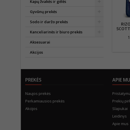
Kapų žvakės ir gėlės
Gyvūnų prekės
Sodo ir daržo prekės
RIZ
SCOTT
Kanceliarinės ir biuro prekės
1
Aksesuarai
Akcijos
PREKĖS
APIE M
Naujos prekės
Pristatym
Perkamiausios prekės
Prekių pir
Akcijos
Slapukai
Leidinys
Apie mus