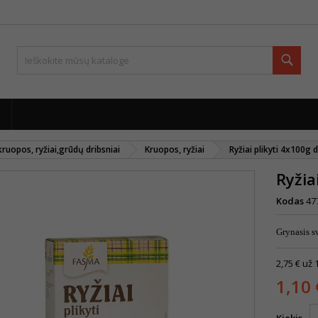
Paie
,kruopos, ryžiai,grūdų dribsniai
Kruopos, ryžiai
Ryžiai plikyti 4x100g
Ryžia
Kodas
47
Grynasis s
2,75 € už 
1,10 