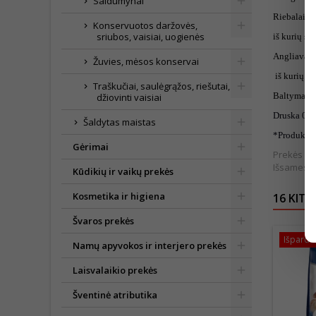
Saldumynai
Riebalai 0,
Konservuotos daržovės,
sriubos, vaisiai, uogienės
iš kurių so
Angliavand
Žuvies, mėsos konservai
iš kurių cu
Traškučiai, saulėgrąžos, riešutai,
Baltymai 6
džiovinti vaisiai
Druska 0,0
Šaldytas maistas
*Produkte e
Gėrimai
Prekės išv
Išsamesnė
Kūdikių ir vaikų prekės
Kosmetika ir higiena
16 KITO
Švaros prekės
Išpardu
Namų apyvokos ir interjero prekės
Laisvalaikio prekės
Šventinė atributika