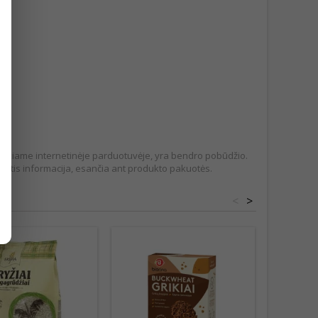
pateikiame internetinėje parduotuvėje, yra bendro pobūdžio.
tis informacija, esančia ant produkto pakuotės.
<
>