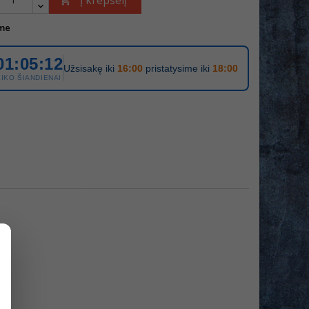
Į krepšelį

me
01:05:12
Užsisakę iki
16:00
pristatysime iki
18:00
LIKO ŠIANDIENAI