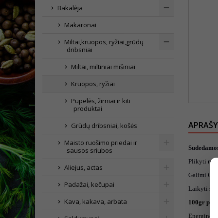
Bakalėja
Makaronai
Miltai,kruopos, ryžiai,grūdų
dribsniai
Miltai, miltiniai mišiniai
Kruopos, ryžiai
Pupelės, žirniai ir kiti
produktai
APRAŠ
Grūdų dribsniai, košės
Maisto ruošimo priedai ir
Sudedamos
sausos sriubos
Plikyti ryži
Aliejus, actas
Galimi GL
Padažai, kečupai
Laikyti sau
Kava, kakava, arbata
100gr pro
Energinė v