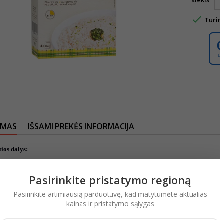
Kiekis

Turi
YMAS
IŠSAMI PREKĖS INFORMACIJA
ios dalys:
ai.
Pasirinkite pristatymo regioną
ITIMO pėdsakai.
sose, švariose, gerai vėdinamose patalpose.
Pasirinkite artimiausią parduotuvę, kad matytumėte aktualias
kainas ir pristatymo sąlygas
dukto maistingumas:
ertė 1433kJ/342kcal.