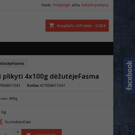
Sveiki,
Prisijungti
arba
Sukurti paskyrą
ška
Krepšelis
0
Prekės -
0,00 €
 dėžutėjeFasma
i plikyti 4x100g dėžutėjeFasma
7058411341
Kodas
477058411341
voris: 400g
1 kg
€
Su mokesčiais