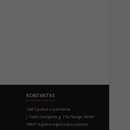
KONTAKTAS
UAB S.Jurkus ir partneriai
J. Tumo-Vaižganto g. 116, Plunge, 90143
VMVT registre registracijos numeris