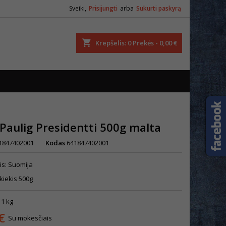
Sveiki,
Prisijungti
arba
Sukurti paskyrą
ška
Krepšelis
0
Prekės -
0,00 €
Paulig Presidentti 500g malta
1847402001
Kodas
641847402001
lis: Suomija
kiekis 500g
 1 kg
€
Su mokesčiais