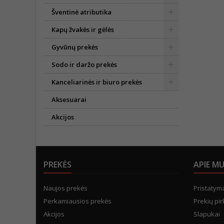
Šventinė atributika
Kapų žvakės ir gėlės
Gyvūnų prekės
Sodo ir daržo prekės
Kanceliarinės ir biuro prekės
Aksesuarai
Akcijos
PREKĖS
APIE M
Naujos prekės
Pristatym
Perkamiausios prekės
Prekių pir
Akcijos
Slapukai