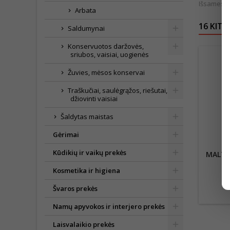
Išsamesnė
Arbata
16 KITO
Saldumynai
Konservuotos daržovės,
sriubos, vaisiai, uogienės
Žuvies, mėsos konservai
Traškučiai, saulėgrąžos, riešutai,
džiovinti vaisiai
Šaldytas maistas
Gėrimai
Kūdikių ir vaikų prekės
MALTA
Kosmetika ir higiena
3
Švaros prekės
Namų apyvokos ir interjero prekės
Laisvalaikio prekės