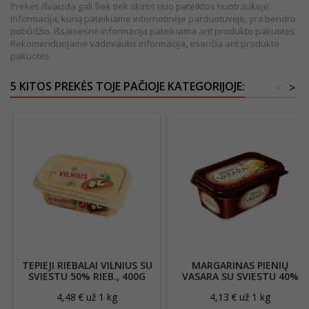
Prekės išvaizda gali šiek tiek skirtis nuo pateiktos nuotraukoje.
Informacija, kurią pateikiame internetinėje parduotuvėje, yra bendro
pobūdžio. Išsamesnė informacija pateikiama ant produkto pakuotės.
Rekomenduojame vadovautis informacija, esančia ant produkto
pakuotės.
5 KITOS PREKĖS TOJE PAČIOJE KATEGORIJOJE:
<
>
TEPIEJI RIEBALAI VILNIUS SU
MARGARINAS PIENIŲ
SVIESTU 50% RIEB., 400G
VASARA SU SVIESTU 40%
RIEB., 400G
4,48 € už 1 kg
4,13 € už 1 kg