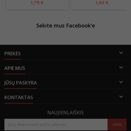
1,79 €
1,65 €
Sekite mus Facebook'e

PREKĖS

APIE MUS

JŪSŲ PASKYRA

KONTAKTAS
NAUJIENLAIŠKIS