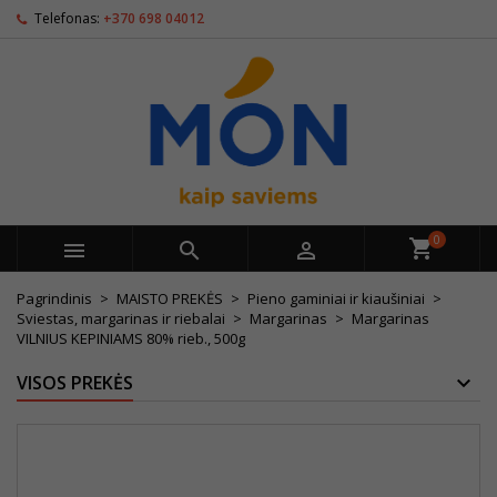
Telefonas:
+370 698 04012
0



Pagrindinis
MAISTO PREKĖS
Pieno gaminiai ir kiaušiniai
Sviestas, margarinas ir riebalai
Margarinas
Margarinas
VILNIUS KEPINIAMS 80% rieb., 500g
VISOS PREKĖS