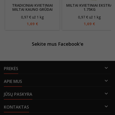
TRADICINIAI KVIETINIAI
MILTAI KVIETINIAI EKSTRA
MILTAI KAUNO GRŪDAI
1.75KG
550C, 1,75KG
0,97 € už 1 kg
0,97 € už 1 kg
1,69 €
1,69 €
Sekite mus Facebook'e

PREKĖS

APIE MUS

JŪSŲ PASKYRA

KONTAKTAS