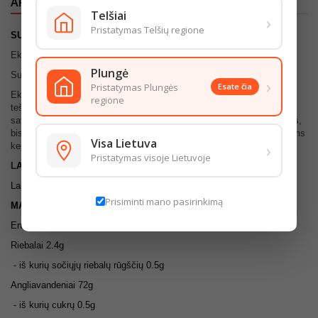
APRAŠYMAS
IŠSAMI PREKĖS INFORMACIJA
Telšiai
›
Pristatymas Telšių regione
SUDEDAMOSIOS
DALYS
Ekstra rūšies KVIETINIAI miltai 405 D.
Plungė
Sudėtyje yra GLITIMO
›
Pristatymas Plungės
Esate čia
Ekstra rūšies KVIETINIAI miltai 405 D išsiskiria birumu, baltumu,
regione
tešloje nesusidaro gumuliukai, miltai pasižymi puikiomis kepimo
savybėmis. Ekstra rūšies miltai tinka trapiems konditerijos gaminiams,
biskvitams, pyragėliams, aukštos kokybės duonos ir pyrago gaminiams
Visa Lietuva
›
kepti.
Pristatymas visoje Lietuvoje
L
AI
KYMO SĄLYGOS
Laikyti sausoje ir vėsioje vietoje
Prisiminti mano pasirinkimą
MAISTINGUMO VERTĖ (100G)
Energinė vertė 1506/355kcal
Riebalai 2.4g
- iš kurių sočiųjų riebalų rūgščių 0.5g
Angliavandeniai 72g
- iš kurių cukrų 0.5g