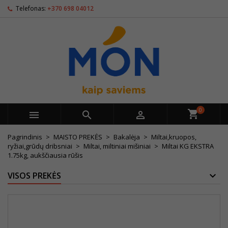
Telefonas:
+370 698 04012
0



Pagrindinis
MAISTO PREKĖS
Bakalėja
Miltai,kruopos,
ryžiai,grūdų dribsniai
Miltai, miltiniai mišiniai
Miltai KG EKSTRA
1.75kg, aukščiausia rūšis
VISOS PREKĖS