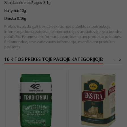
Skaidulinės medžiagos 3.1g
Baltymai 10g
Druska 0.16g
Prekės išvaizda gali šiek tiek skirtis nuo pateiktos nuotraukoje.
Informacija, kurią pateikiame internetinėje parduotuvėje, yra bendro
pobūdžio. Išsamesnė informacija pateikiama ant produkto pakuotės.
Rekomenduojame vadovautis informacija, esančia ant produkto
pakuotės.
16 KITOS PREKĖS TOJE PAČIOJE KATEGORIJOJE:
<
>