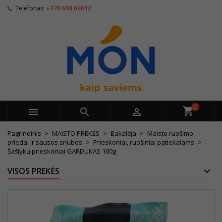
Telefonas:
+370 698 04012
0



Pagrindinis
MAISTO PREKĖS
Bakalėja
Maisto ruošimo
priedai ir sausos sriubos
Prieskoniai, ruošiniai patiekalams
Šašlykų prieskoniai GARDUKAS 100g
VISOS PREKĖS