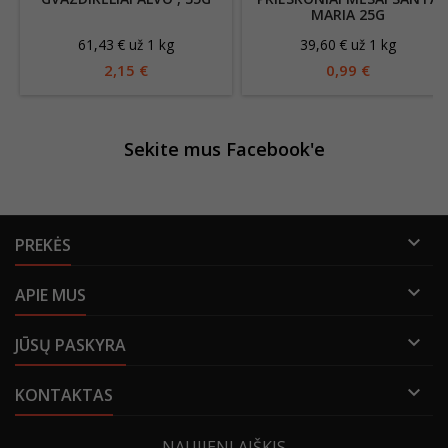
MARIA 25G
61,43 € už 1 kg
39,60 € už 1 kg
2,15 €
0,99 €
Sekite mus Facebook'e

PREKĖS

APIE MUS

JŪSŲ PASKYRA

KONTAKTAS
NAUJIENLAIŠKIS