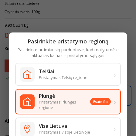
Kilmės šalis: Lietuva
Grynasis svoris: 100g
9,90 € už 1 kg
0,99 €
Su mokesčiais
Pasirinkite pristatymo regioną
Kiekis
Pasirinkite artimiausią parduotuvę, kad matytumėte
aktualias kainas ir pristatymo sąlygas
Į krepšelį

Telšiai
›

Pristatymas Telšių regione
Turime
02:27:17
Plungė
Užsisakę iki
16:00
pristatysime iki
18:00
›
LIKO ŠIANDIENAI
Pristatymas Plungės
Esate čia
regione
APRAŠYMAS
IŠSAMI PREKĖS INFORMACIJA
Visa Lietuva
›
Pristatymas visoje Lietuvoje
Sudedamosios dalys: