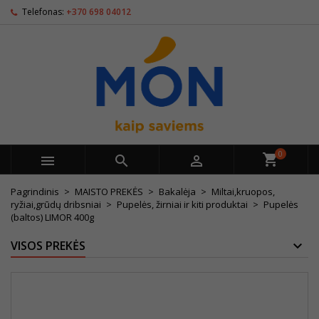
Telefonas:
+370 698 04012
0



Pagrindinis
MAISTO PREKĖS
Bakalėja
Miltai,kruopos,
ryžiai,grūdų dribsniai
Pupelės, žirniai ir kiti produktai
Pupelės
(baltos) LIMOR 400g
VISOS PREKĖS