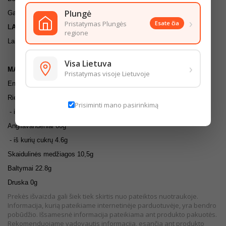
Plungė
Galimi GLITIMO pėdsakai.
›
Pristatymas Plungės
Esate čia
L
AI
KYMO SĄLYGOS
regione
Laikyti sausose, švariose, gerai vėdinamose patalpose.
Visa Lietuva
›
MAISTINGUMO VERTĖ (100G)
Pristatymas visoje Lietuvoje
Energinė vertė 1247/290kcal
Riebalai 1.6g
Prisiminti mano pasirinkimą
- iš kurių sočiųjų riebalų rūgščių 0,19g
Angliavandeniai 60g
- iš kurių cukrų 4.6g
Skaidulinės medžiagos 10,5g
Baltymai 22.8g
Druska 0g
Prekės išvaizda gali šiek tiek skirtis nuo pateiktos nuotraukoje.
Informacija, kurią pateikiame internetinėje parduotuvėje, yra bendro
pobūdžio. Išsamesnė informacija pateikiama ant produkto pakuotės.
Rekomenduojame vadovautis informacija, esančia ant produkto