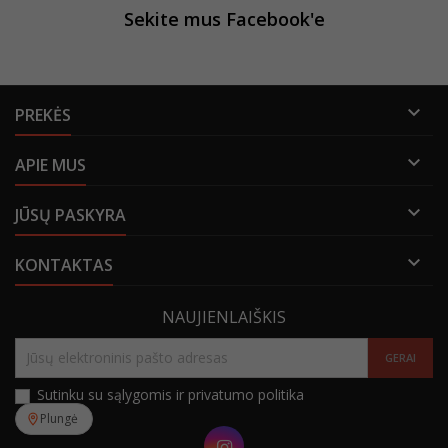
Sekite mus Facebook'e

PREKĖS

APIE MUS

JŪSŲ PASKYRA

KONTAKTAS
NAUJIENLAIŠKIS
Sutinku su sąlygomis ir privatumo politika
Plungė
Instagram