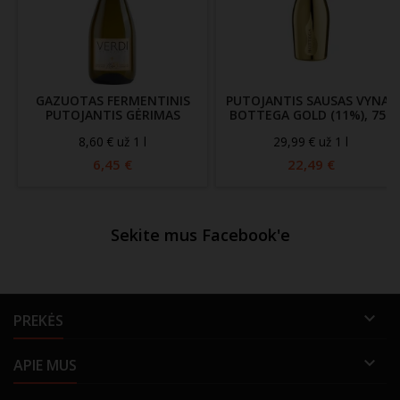
GAZUOTAS FERMENTINIS
PUTOJANTIS SAUSAS VYNAS
PUTOJANTIS GĖRIMAS
BOTTEGA GOLD (11%), 750
VERDI (5%), 750 ML
ML
8,60 € už 1 l
29,99 € už 1 l
6,45 €
22,49 €
Sekite mus Facebook'e

PREKĖS

APIE MUS