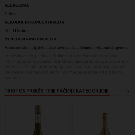
ALERGENAI:
Sulfitai
ALKOHOLIO KONCENTRACIJA:
Alk. 11% tūrio
PAPILDOMA INFORMACIJA:
Vartodami alkoholį, rizikuojate savo sveikata, šeimos ir visuomenės gerove.
Prekės išvaizda gali šiek tiek skirtis nuo pateiktos nuotraukoje.
Informacija, kurią pateikiame internetinėje parduotuvėje, yra bendro
pobūdžio. Išsamesnė informacija pateikiama ant produkto pakuotės.
Rekomenduojame vadovautis informacija, esančia ant produkto
pakuotės.
16 KITOS PREKĖS TOJE PAČIOJE KATEGORIJOJE:
<
>