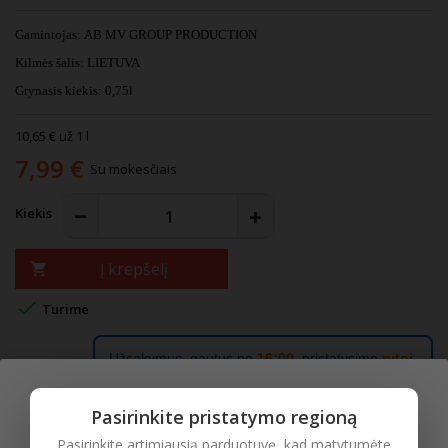
Gamintojas: AB MV
GROUP PRODUCTION
Kilmės šalis: LIETUVA
Grynasis kiekis: 0,75l
10,65 € už 1 l
7,99 €
Su mokesčiais
Kiekis
Į krepšelį


Turime
Užsakymus, gautus po
16:00
, pristatysime
rytoj
.
Pasirinkite pristatymo regioną
APRAŠYMAS
IŠSAMI PREKĖS INFORMACIJA
Pasirinkite artimiausią parduotuvę, kad matytumėte