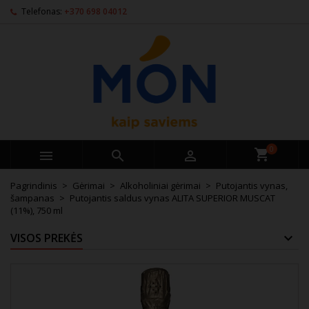
Telefonas:
+370 698 04012
0



Pagrindinis
Gėrimai
Alkoholiniai gėrimai
Putojantis vynas,
šampanas
Putojantis saldus vynas ALITA SUPERIOR MUSCAT
(11%), 750 ml
VISOS PREKĖS