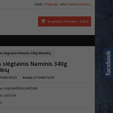
Sveiki,
Prisijungti
arba
Sukurti paskyrą
ška
Krepšelis
0
Prekės -
0,00 €
tas slėgtainis Naminis 340g Mažeikių
s slėgtainis Naminis 340g
ikių
7048016203
Kodas
477048016203
as: UAB MAŽEIKIŲ MĖSINĖ
is: LIETUVA
is