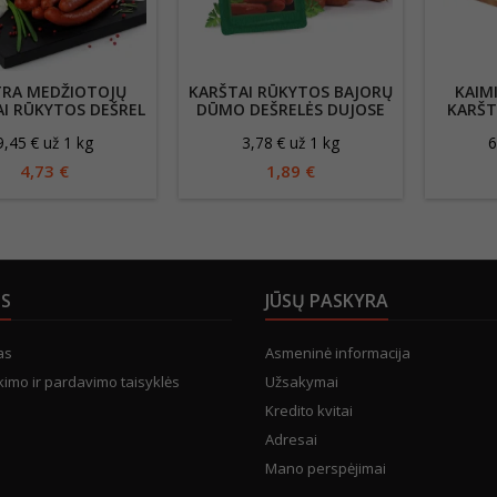
TRA MEDŽIOTOJŲ
KARŠTAI RŪKYTOS BAJORŲ
KAIM
I RŪKYTOS DEŠREL
DŪMO DEŠRELĖS DUJOSE
KARŠT
500G
9,45 € už 1 kg
3,78 € už 1 kg
6
4,73 €
1,89 €
US
JŪSŲ PASKYRA
as
Asmeninė informacija
kimo ir pardavimo taisyklės
Užsakymai
Kredito kvitai
Adresai
Mano perspėjimai