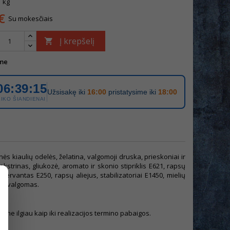
1 kg
€
Su mokesčiais
Į krepšelį

me
06:39:15
Užsisakę iki
16:00
pristatysime iki
18:00
LIKO ŠIANDIENAI
nės kiaulių odelės, želatina, valgomoji druska, prieskoniai ir
strinas, gliukozė, aromato ir skonio stipriklis E621, rapsų
ervantas E250, rapsų aliejus, stabilizatoriai E1450, mielių
s nevalgomas.
et ne ilgiau kaip iki realizacijos termino pabaigos.