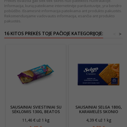
Prekės išvaizda gali šiek tiek skirtis nuo pateiktos nuotraukoje.
Informacija, kurią pateikiame internetinėje parduotuvėje, yra bendro
pobūdžio. Išsamesnė informacija pateikiama ant produkto pakuotės.
Rekomenduojame vadovautis informacija, esančia ant produkto
pakuotės.
16 KITOS PREKĖS TOJE PAČIOJE KATEGORIJOJE:
<
>
SAUSAINIAI SVIESTINIAI SU
SAUSAINIAI SELGA 180G,
SĖKLOMIS 130G, BEATOS
KARAMELĖS SKONIO
VIRTUVĖ
11,46 € už 1 kg
4,39 € už 1 kg