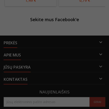
1,49 €
0,79 €
Sekite mus Facebook'e

PREKĖS

APIE MUS

JŪSŲ PASKYRA

KONTAKTAS
NAUJIENLAIŠKIS