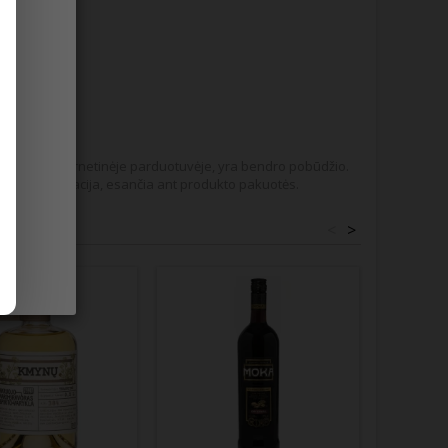
nis
pateikiame internetinėje parduotuvėje, yra bendro pobūdžio.
tis informacija, esančia ant produkto pakuotės.
<
>