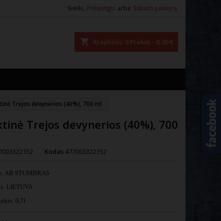
Sveiki,
Prisijungti
arba
Sukurti paskyrą
ška
Krepšelis
0
Prekės -
0,00 €
tinė Trejos devynerios (40%), 700 ml
tinė Trejos devynerios (40%), 700
7003322152
Kodas
477003322152
as: AB STUMBRAS
lis: LIETUVA
ekis: 0,7l