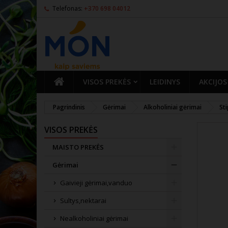
Telefonas:
+370 698 04012
PAGRINDINIS
VISOS PREKĖS
LEIDINYS
AKCIJOS
Pagrindinis
Gėrimai
Alkoholiniai gėrimai
Sti
VISOS PREKĖS
MAISTO PREKĖS
Gėrimai
Gaivieji gėrimai,vanduo
Sultys,nektarai
Nealkoholiniai gėrimai