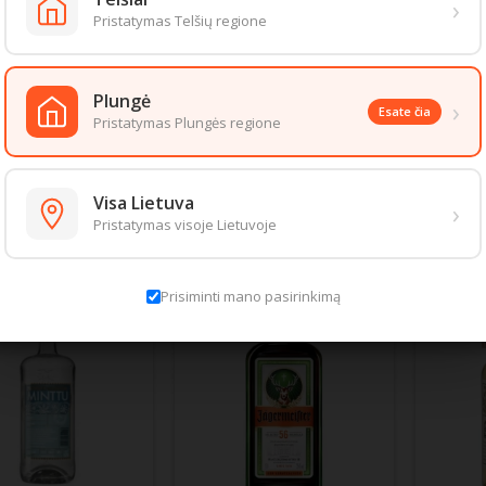
›
Pristatymas Telšių regione
Amžiaus patvirtinimas
IO KONCENTRACIJA:
ūrio
Plungė
›
rėdami patekti į šią prekių kategoriją, patvirtinkite, kad esate 20 metų ar vyres
Esate čia
MA INFORMACIJA:
Pristatymas Plungės regione
Įveskite gimimo metus
lkoholį, rizikuojate savo sveikata, šeimos ir visuomenės gerove.
Mėnuo
Diena
Metai
aizda gali šiek tiek skirtis nuo pateiktos nuotraukoje. Informacija, kurią 
 informacija pateikiama ant produkto pakuotės. Rekomenduojame vadovau
Visa Lietuva
›
Pristatymas visoje Lietuvoje
S PREKĖS TOJE PAČIOJE KATEGORIJOJE:
Išeiti
Patvirtinti
Prisiminti mano pasirinkimą