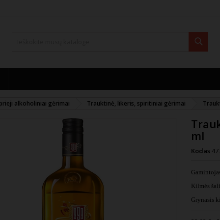
Paie
prieji alkoholiniai gėrimai
Trauktinė, likeris, spiritiniai gėrimai
Trauk
Trauk
ml
Kodas
47
Gamintoj
Kilmės ša
Grynasis ki