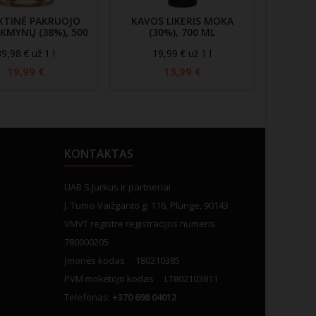
KTINĖ PAKRUOJO
KAVOS LIKERIS MOKA
KMYNŲ (38%), 500
(30%), 700 ML
JAGER
ML
(3
9,98 € už 1 l
19,99 € už 1 l
3
19,99 €
13,99 €
KONTAKTAS
UAB S.Jurkus ir partneriai
J. Tumo-Vaižganto g. 116, Plunge, 90143
VMVT registre registracijos numeris
780000205
Įmonės kodas 180210385
PVM mokėtojo kodas LT802103811
Telefonas:
+370 698 04012