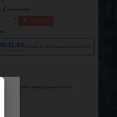
1 l
5 €
Su mokesčiais
Į krepšelį

me
08:31:53
Užsisakę iki
16:00
pristatysime iki
18:00
LIKO ŠIANDIENAI
šaknų antpilas, cukrus, dažiklis paprastoji karamelė.