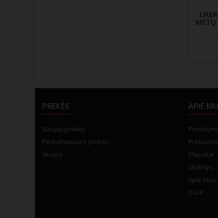
LIKE
MĖTŲ 
PREKĖS
APIE M
Naujos prekės
Pristatym
Perkamiausios prekės
Prekių pir
Akcijos
Slapukai
Leidinys
Apie mus
D.U.K