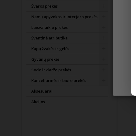
Švaros prekės
Stiklas
Namų apyvokos ir interjero prekės
ALKOHOL
Alk. 40% t
Laisvalaikio prekės
No
PAPILDO
Šventinė atributika
Vartodami a
Kapų žvakės ir gėlės
Prekės išv
Išsamesnė
Gyvūnų prekės
16 KITO
Sodo ir daržo prekės
Kanceliarinės ir biuro prekės
Aksesuarai
Akcijos