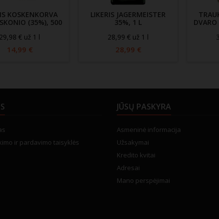
RIS KOSKENKORVA
LIKERIS JAGERMEISTER
TRAU
SKONIO (35%), 500
35%, 1 L
DVARO 
ML
29,98 € už 1 l
28,99 € už 1 l
3
14,99 €
28,99 €
US
JŪSŲ PASKYRA
as
Asmeninė informacija
kimo ir pardavimo taisyklės
Užsakymai
Kredito kvitai
Adresai
Mano perspėjimai