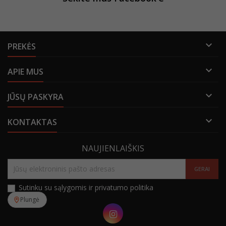

PREKĖS

APIE MUS

JŪSŲ PASKYRA

KONTAKTAS
NAUJIENLAIŠKIS
Sutinku su sąlygomis ir privatumo politika
Plungė
Instagram