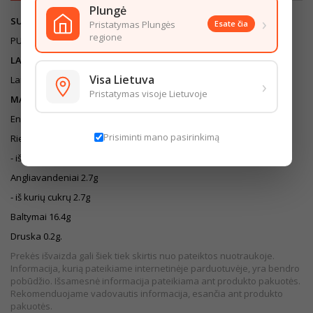
Plungė
›
SUDEDAMOSIOS DALYS
Pristatymas Plungės
Esate čia
regione
PUSRIEBĖ VARŠKĖ 9%.
LAIKYMO SĄLYGOS
Visa Lietuva
Laikyti (0÷+6)˚C temperatūroje.
›
Pristatymas visoje Lietuvoje
MAISTINĖ VERTĖ (100G)
Energinė vertė 658kJ/157kcal
Prisiminti mano pasirinkimą
Riebalai 9g
- iš kurių sočiųjų riebalų rūgščių 5.9g
Angliavandeniai 2.7g
- iš kurių cukrų 2.7g
Baltymai 16.4g
Druska 0.2g.
Prekės išvaizda gali šiek tiek skirtis nuo pateiktos nuotraukoje.
Informacija, kurią pateikiame internetinėje parduotuvėje, yra bendro
pobūdžio. Išsamesnė informacija pateikiama ant produkto pakuotės.
Rekomenduojame vadovautis informacija, esančia ant produkto
pakuotės.