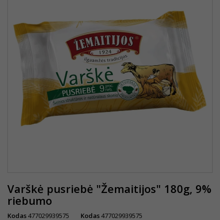
Varškė pusriebė "Žemaitijos" 180g, 9%
riebumo
Kodas
477029939575
Kodas
477029939575