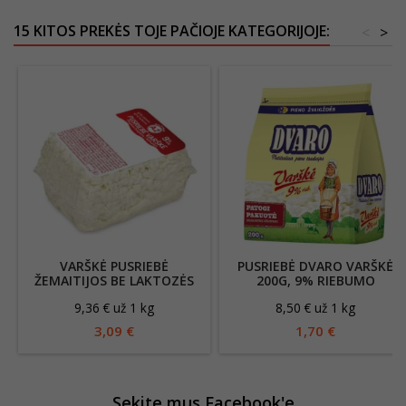
15 KITOS PREKĖS TOJE PAČIOJE KATEGORIJOJE:
<
>
VARŠKĖ PUSRIEBĖ
PUSRIEBĖ DVARO VARŠKĖ
ŽEMAITIJOS BE LAKTOZĖS
200G, 9% RIEBUMO
9%,330G
9,36 € už 1 kg
8,50 € už 1 kg
3,09 €
1,70 €
Sekite mus Facebook'e