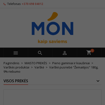
Telefonas:
+370 698 04012
0



Pagrindinis
MAISTO PREKĖS
Pieno gaminiai ir kiaušiniai
Varškės produktai
Varškė
Varškė pusriebė "Žemaitijos" 180g,
9% riebumo
VISOS PREKĖS