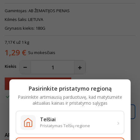
Gamintojas: AB ŽEMAITIJOS PIENAS
Kilmės šalis: LIETUVA
Grynasis kiekis: 180G
7,17 € už 1 kg
1,29 €
Su mokesčiais
Kiekis
Į krepšelį

Pasirinkite pristatymo regioną

Turime
Pasirinkite artimiausią parduotuvę, kad matytumėte
aktualias kainas ir pristatymo sąlygas
Užsakymus, gautus po
16:00
, pristatysime
rytoj
.
Telšiai
›
Pristatymas Telšių regione
APRAŠYMAS
IŠSAMI PREKĖS INFORMACIJA