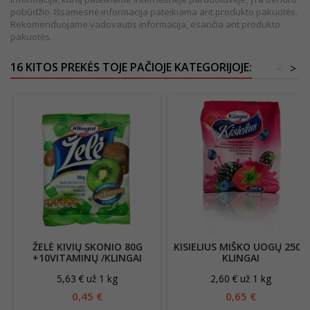
pobūdžio. Išsamesnė informacija pateikiama ant produkto pakuotės.
Rekomenduojame vadovautis informacija, esančia ant produkto
pakuotės.
16 KITOS PREKĖS TOJE PAČIOJE KATEGORIJOJE:
<
>
ŽELĖ KIVIŲ SKONIO 80G
KISIELIUS MIŠKO UOGŲ 250G
+10VITAMINŲ /KLINGAI
KLINGAI
5,63 € už 1 kg
2,60 € už 1 kg
0,45 €
0,65 €