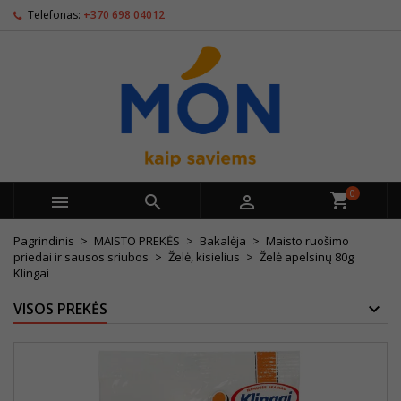
Telefonas:
+370 698 04012
0



Pagrindinis
MAISTO PREKĖS
Bakalėja
Maisto ruošimo
priedai ir sausos sriubos
Želė, kisielius
Želė apelsinų 80g
Klingai
VISOS PREKĖS