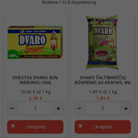
Rodoma 1-12 iš 26 prekės(-ių)
SVIESTAS DVARO 82%
DVARO ŠALTIBARŠČIŲ
RIEBUMO,150G
RŪGPIENIS SU KRAPAIS, 6%
RIEB.,1KG
16,60 € už 1 kg
Kaina
1,89 € už 1 kg
Kaina
2,49 €
1,89 €
shopping_cart
Į krepšelį
shopping_cart
Į krepšelį