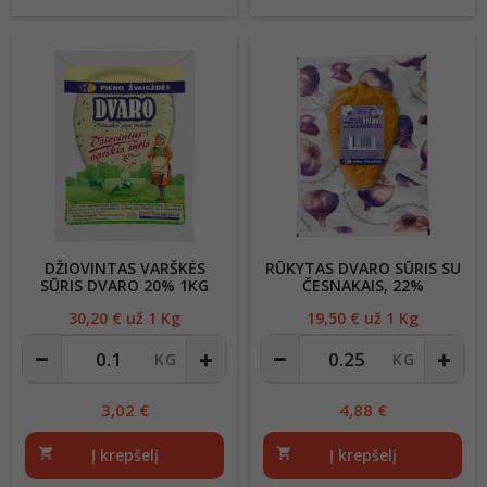
DŽIOVINTAS VARŠKĖS
RŪKYTAS DVARO SŪRIS SU
SŪRIS DVARO 20% 1KG
ČESNAKAIS, 22%
30,20
€ už 1 Kg
Kaina
19,50
€ už 1 Kg
Kaina
3,02
€
4,88
€
shopping_cart
Į krepšelį
shopping_cart
Į krepšelį