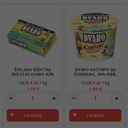
ŠVELNIAI SŪDYTAS
DVARO KASTINYS SU
SVIESTAS DVARO 82%
ČESNAKAIS, 30% RIEB.,
RIEB., 200G
180G
14,95 € už 1 kg
Kaina
11,06 € už 1 kg
Kaina
2,99 €
1,99 €
shopping_cart
Į krepšelį
shopping_cart
Į krepšelį