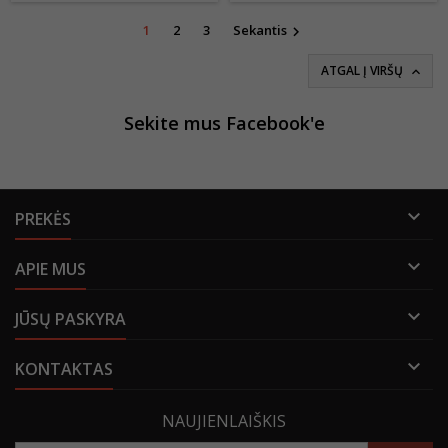
1
2
3
Sekantis

ATGAL Į VIRŠŲ

Sekite mus Facebook'e

PREKĖS

APIE MUS

JŪSŲ PASKYRA

KONTAKTAS
NAUJIENLAIŠKIS