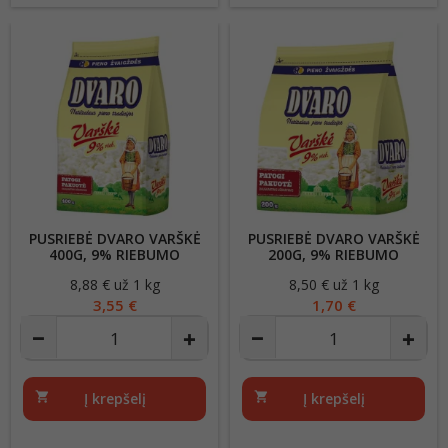
PUSRIEBĖ DVARO VARŠKĖ
PUSRIEBĖ DVARO VARŠKĖ
400G, 9% RIEBUMO
200G, 9% RIEBUMO
8,88 € už 1 kg
Kaina
8,50 € už 1 kg
Kaina
3,55 €
1,70 €
shopping_cart
Į krepšelį
shopping_cart
Į krepšelį